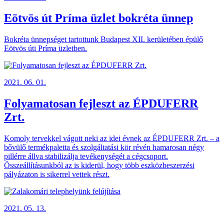
Eötvös út Príma üzlet bokréta ünnep
Bokréta ünnepséget tartottunk Budapest XII. kerületében épülő
Eötvös úti Príma üzletben.
2021. 06. 01.
Folyamatosan fejleszt az ÉPDUFERR
Zrt.
Komoly tervekkel vágott neki az idei évnek az ÉPDUFERR Zrt. – a
bővülő termékpaletta és szolgáltatási kör révén hamarosan négy
pillérre állva stabilizálja tevékenységét a cégcsoport.
Összeállításunkból az is kiderül, hogy több eszközbeszerzési
pályázaton is sikerrel vettek részt.
2021. 05. 13.