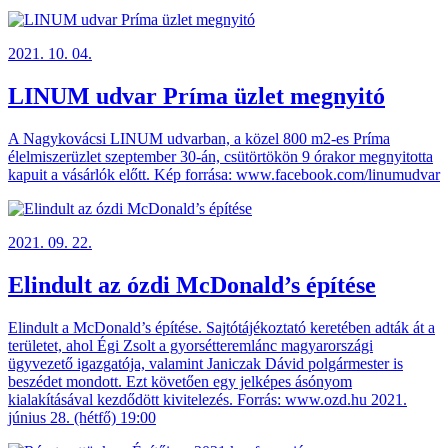
2021. 10. 04.
LINUM udvar Príma üzlet megnyitó
A Nagykovácsi LINUM udvarban, a közel 800 m2-es Príma
élelmiszerüzlet szeptember 30-án, csütörtökön 9 órakor megnyitotta
kapuit a vásárlók előtt. Kép forrása: www.facebook.com/linumudvar
2021. 09. 22.
Elindult az ózdi McDonald’s építése
Elindult a McDonald’s építése. Sajtótájékoztató keretében adták át a
területet, ahol Égi Zsolt a gyorsétteremlánc magyarországi
ügyvezető igazgatója, valamint Janiczak Dávid polgármester is
beszédet mondott. Ezt követően egy jelképes ásónyom
kialakításával kezdődött kivitelezés. Forrás: www.ozd.hu 2021.
június 28. (hétfő) 19:00