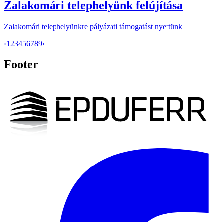
Zalakomári telephelyünk felújítása
Zalakomári telephelyünkre pályázati támogatást nyertünk
‹
1
2
3
4
5
6
7
8
9
›
Footer