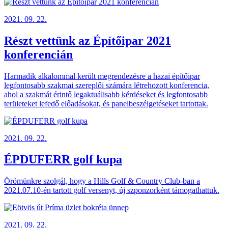
2021. 09. 22.
Részt vettünk az Építőipar 2021
konferencián
Harmadik alkalommal került megrendezésre a hazai építőipar
legfontosabb szakmai szereplői számára létrehozott konferencia,
ahol a szakmát érintő legaktuálisabb kérdéseket és legfontosabb
területeket lefedő előadásokat, és panelbeszélgetéseket tartottak.
2021. 09. 22.
ÉPDUFERR golf kupa
Örömünkre szolgál, hogy a Hills Golf & Country Club-ban a
2021.07.10-én tartott golf versenyt, új szponzorként támogathattuk.
2021. 09. 22.