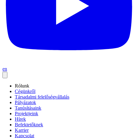
en
Rólunk
Cégünkről
Társadalmi felelőségvállalás
Pályázatok
Tanúsításaink
Projektjeink
Hírek
Befektetőknek
Karrier
Kapcsolat