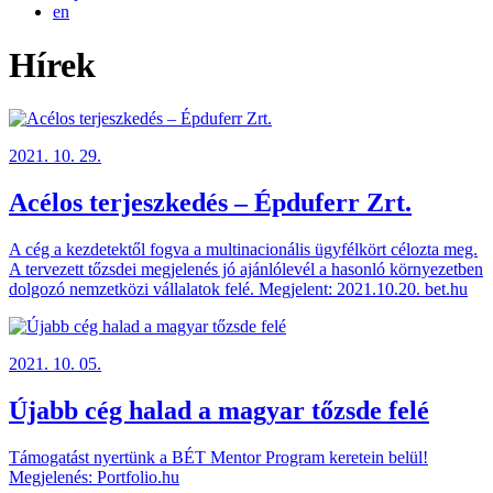
en
Hírek
2021. 10. 29.
Acélos terjeszkedés – Épduferr Zrt.
A cég a kezdetektől fogva a multinacionális ügyfélkört célozta meg.
A tervezett tőzsdei megjelenés jó ajánlólevél a hasonló környezetben
dolgozó nemzetközi vállalatok felé. Megjelent: 2021.10.20. bet.hu
2021. 10. 05.
Újabb cég halad a magyar tőzsde felé
Támogatást nyertünk a BÉT Mentor Program keretein belül!
Megjelenés: Portfolio.hu