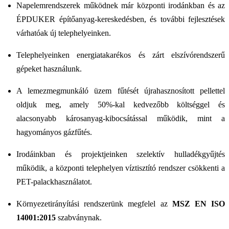
Napelemrendszerek működnek már központi irodánkban és az
ÉPDUKER építőanyag-kereskedésben, és további fejlesztések
várhatóak új telephelyeinken.
Telephelyeinken energiatakarékos és zárt elszívórendszerű
gépeket használunk.
A lemezmegmunkáló üzem fűtését újrahasznosított pellettel
oldjuk meg, amely 50%-kal kedvezőbb költséggel és
alacsonyabb károsanyag-kibocsátással működik, mint a
hagyományos gázfűtés.
Irodáinkban és projektjeinken szelektív hulladékgyűjtés
működik, a központi telephelyen víztisztító rendszer csökkenti a
PET-palackhasználatot.
Környezetirányítási rendszerünk megfelel az
MSZ EN ISO
14001:2015
szabványnak.