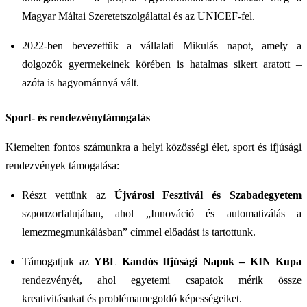
Magyar Máltai Szeretetszolgálattal és az UNICEF-fel.
2022-ben bevezettük a vállalati Mikulás napot, amely a
dolgozók gyermekeinek körében is hatalmas sikert aratott –
azóta is hagyománnyá vált.
Sport- és rendezvénytámogatás
Kiemelten fontos számunkra a helyi közösségi élet, sport és ifjúsági
rendezvények támogatása:
Részt vettünk az
Újvárosi Fesztivál és Szabadegyetem
szponzorfalujában, ahol „Innováció és automatizálás a
lemezmegmunkálásban” címmel előadást is tartottunk.
Támogatjuk az
YBL Kandós Ifjúsági Napok – KIN Kupa
rendezvényét, ahol egyetemi csapatok mérik össze
kreativitásukat és problémamegoldó képességeiket.