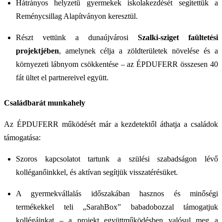
Hátrányos helyzetű gyermekek iskolakezdését segítettük a
Reménycsillag Alapítványon keresztül.
Részt vettünk a dunaújvárosi
Szalki-sziget faültetési
projektjében
, amelynek célja a zöldterületek növelése és a
környezeti lábnyom csökkentése – az ÉPDUFERR összesen 40
fát ültet el partnereivel együtt.
Családbarát munkahely
Az ÉPDUFERR működését már a kezdetektől áthatja a családok
támogatása:
Szoros kapcsolatot tartunk a szülési szabadságon lévő
kolléganőinkkel, és aktívan segítjük visszatérésüket.
A gyermekvállalás időszakában hasznos és minőségi
termékekkel teli „SarahBox” babadobozzal támogatjuk
kollégáinkat – a projekt együttműködésben valósul meg a