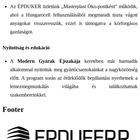
Az ÉPDUKER üzletünk „Masterplast Öko-pontként” működik,
ahol a Hungarocell felhasználásából megmaradt tiszta vágott
anyagokat visszavesszük, ezzel is támogatva a körforgásos
gazdaságot.
Nyitottság és edukáció
A
Modern Gyárak Éjszakája
keretében már harmadik
alkalommal nyitottuk meg gyártócsarnokainkat a nagyközönség
előtt. A program során az érdeklődők bepillantást nyerhetnek a
lemezmegmunkálás világába és találkozhatnak
szakembereinkkel.
Footer