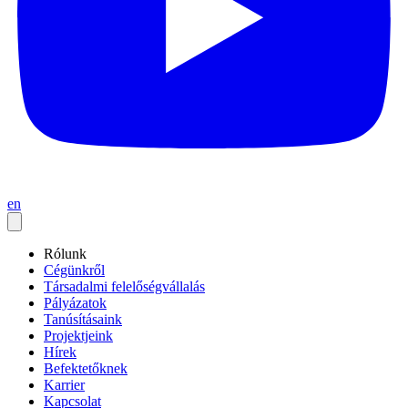
en
Rólunk
Cégünkről
Társadalmi felelőségvállalás
Pályázatok
Tanúsításaink
Projektjeink
Hírek
Befektetőknek
Karrier
Kapcsolat