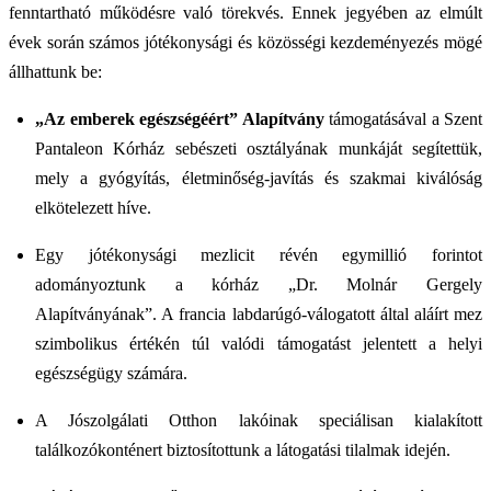
fenntartható működésre való törekvés. Ennek jegyében az elmúlt
évek során számos jótékonysági és közösségi kezdeményezés mögé
állhattunk be:
„Az emberek egészségéért” Alapítvány
támogatásával a Szent
Pantaleon Kórház sebészeti osztályának munkáját segítettük,
mely a gyógyítás, életminőség-javítás és szakmai kiválóság
elkötelezett híve.
Egy jótékonysági mezlicit révén egymillió forintot
adományoztunk a kórház „Dr. Molnár Gergely
Alapítványának”. A francia labdarúgó-válogatott által aláírt mez
szimbolikus értékén túl valódi támogatást jelentett a helyi
egészségügy számára.
A Jószolgálati Otthon lakóinak speciálisan kialakított
találkozókonténert biztosítottunk a látogatási tilalmak idején.