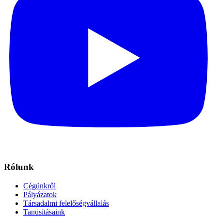
Rólunk
Cégünkről
Pályázatok
Társadalmi felelőségvállalás
Tanúsításaink