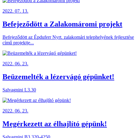
2022. 07. 13.
Befejeződött a Zalakomáromi projekt
Befejeződött az Épduferr Nyrt. zalakomári telephelyének fejlesztése
című projektje...
2022. 06. 23.
Beüzemelték a lézervágó gépünket!
Salvagnini L3.30
2022. 06. 23.
Megérkezett az élhajlító gépünk!
Salvagnini B3.320-4250