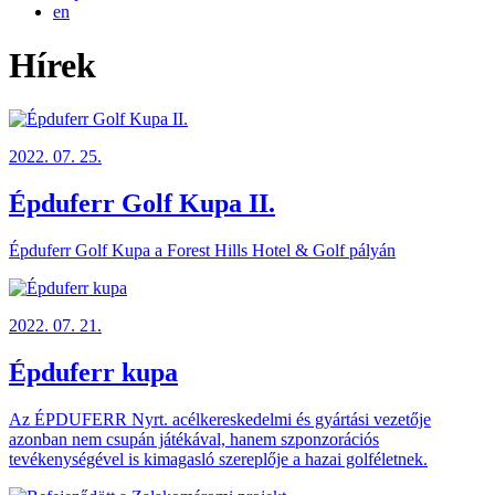
en
Hírek
2022. 07. 25.
Épduferr Golf Kupa II.
Épduferr Golf Kupa a Forest Hills Hotel & Golf pályán
2022. 07. 21.
Épduferr kupa
Az ÉPDUFERR Nyrt. acélkereskedelmi és gyártási vezetője
azonban nem csupán játékával, hanem szponzorációs
tevékenységével is kimagasló szereplője a hazai golféletnek.