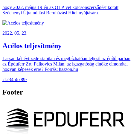
hogy 2022. május 19-én az OTP-vel kölcsönszerződést kötött
Széchenyi Újraindítási Beruházási Hitel nyújtására.
2022. 05. 23.
Acélos teljesítmény
Lassan két évtizede stabilan és megbízhatóan teljesít az építőiparban
az Épduferr Zrt. Palkovics Milán, az igazgatóság elnöke elmondta,
hogyan képesek erre? Forrás: haszon.hu
‹
1
2
3
4
5
6
7
8
9
›
Footer