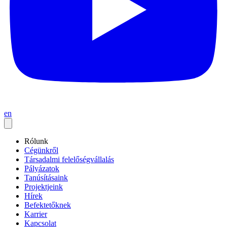
en
Rólunk
Cégünkről
Társadalmi felelőségvállalás
Pályázatok
Tanúsításaink
Projektjeink
Hírek
Befektetőknek
Karrier
Kapcsolat