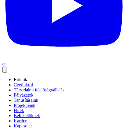
en
Rólunk
Cégünkről
Társadalmi felelőségvállalás
Pályázatok
Tanúsításaink
Projektjeink
Hírek
Befektetőknek
Karrier
Kapcsolat