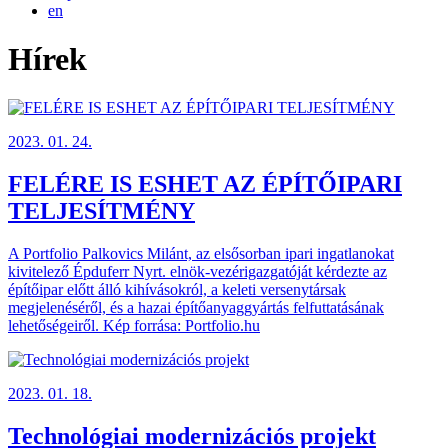
en
Hírek
2023. 01. 24.
FELÉRE IS ESHET AZ ÉPÍTŐIPARI
TELJESÍTMÉNY
A Portfolio Palkovics Milánt, az elsősorban ipari ingatlanokat
kivitelező Épduferr Nyrt. elnök-vezérigazgatóját kérdezte az
építőipar előtt álló kihívásokról, a keleti versenytársak
megjelenéséről, és a hazai építőanyaggyártás felfuttatásának
lehetőségeiről. Kép forrása: Portfolio.hu
2023. 01. 18.
Technológiai modernizációs projekt