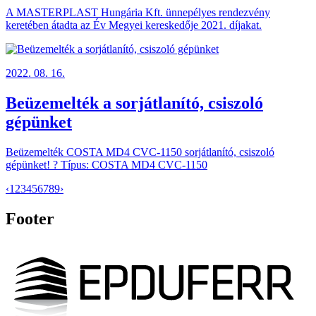
A MASTERPLAST Hungária Kft. ünnepélyes rendezvény
keretében átadta az Év Megyei kereskedője 2021. díjakat.
2022. 08. 16.
Beüzemelték a sorjátlanító, csiszoló
gépünket
Beüzemelték COSTA MD4 CVC-1150 sorjátlanító, csiszoló
gépünket! ? Típus: COSTA MD4 CVC-1150
‹
1
2
3
4
5
6
7
8
9
›
Footer