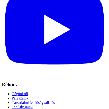
Rólunk
Cégünkről
Pályázatok
Társadalmi felelőségvállalás
Tanúsításaink