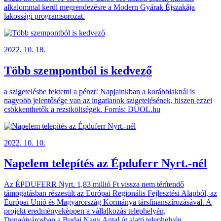
alkalommal kerül megrendezésre a Modern Gyárak Éjszakája
lakossági programsorozat.
2022. 10. 18.
Több szempontból is kedvező
a szigetelésbe fektetni a pénzt! Napjainkban a korábbiaknál is
nagyobb jelentősége van az ingatlanok szigetelésének, hiszen ezzel
csökkenthetők a rezsiköltségek. Forrás: DUOL.hu
2022. 10. 10.
Napelem telepítés az Épduferr Nyrt.-nél
Az ÉPDUFERR Nyrt. 1,83 millió Ft vissza nem térítendő
támogatásban részesült az Európai Regionális Fejlesztési Alapból, az
Európai Unió és Magyarország Kormánya társfinanszírozásával. A
projekt eredményeképpen a vállalkozás telephelyén,
Dunaújvárosban a Budai Nagy Antal út alatti telephelyén