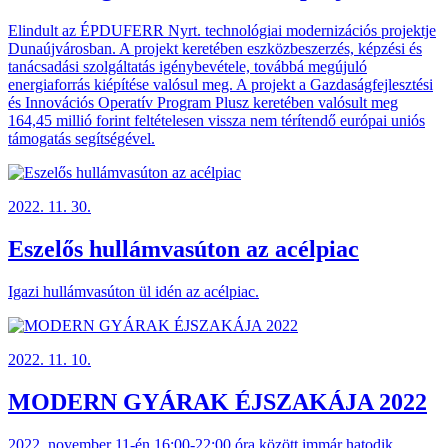
Elindult az ÉPDUFERR Nyrt. technológiai modernizációs projektje
Dunaújvárosban. A projekt keretében eszközbeszerzés, képzési és
tanácsadási szolgáltatás igénybevétele, továbbá megújuló
energiaforrás kiépítése valósul meg. A projekt a Gazdaságfejlesztési
és Innovációs Operatív Program Plusz keretében valósult meg
164,45 millió forint feltételesen vissza nem térítendő európai uniós
támogatás segítségével.
2022. 11. 30.
Eszelős hullámvasúton az acélpiac
Igazi hullámvasúton ül idén az acélpiac.
2022. 11. 10.
MODERN GYÁRAK ÉJSZAKÁJA 2022
2022. november 11-én 16:00-22:00 óra között immár hatodik