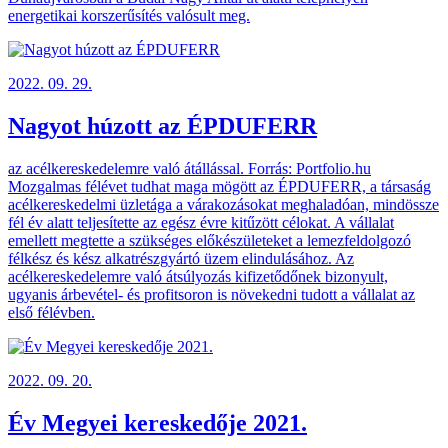
energetikai korszerűsítés valósult meg.
2022. 09. 29.
Nagyot húzott az ÉPDUFERR
az acélkereskedelemre való átállással. Forrás: Portfolio.hu
Mozgalmas félévet tudhat maga mögött az ÉPDUFERR, a társaság
acélkereskedelmi üzletága a várakozásokat meghaladóan, mindössze
fél év alatt teljesítette az egész évre kitűzött célokat. A vállalat
emellett megtette a szükséges előkészületeket a lemezfeldolgozó
félkész és kész alkatrészgyártó üzem elindulásához. Az
acélkereskedelemre való átsúlyozás kifizetődőnek bizonyult,
ugyanis árbevétel- és profitsoron is növekedni tudott a vállalat az
első félévben.
2022. 09. 20.
Év Megyei kereskedője 2021.