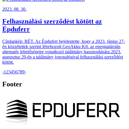
2023. 08. 30.
Felhasználási szerződést kötött az
Épduferr
Címlapkép: BÉT. Az Épduferr bejelentette, hogy a 2023. június 27-
én közzétettek szerint létrehozott GeoAkku Kft. az energiatárolás
alternatív lehetőségeire vonatkozó találmány hasznosítására 2023.
augusztus 29-én a találmány jogosultjaival felhasználási szerződést
kötött.
‹
1
2
3
4
5
6
7
8
9
›
Footer