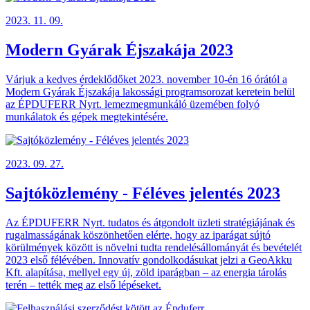
2023. 11. 09.
Modern Gyárak Éjszakája 2023
Várjuk a kedves érdeklődőket 2023. november 10-én 16 órától a
Modern Gyárak Éjszakája lakossági programsorozat keretein belül
az ÉPDUFERR Nyrt. lemezmegmunkáló üzemében folyó
munkálatok és gépek megtekintésére.
2023. 09. 27.
Sajtóközlemény - Féléves jelentés 2023
Az ÉPDUFERR Nyrt. tudatos és átgondolt üzleti stratégiájának és
rugalmasságának köszönhetően elérte, hogy az iparágat sújtó
körülmények között is növelni tudta rendelésállományát és bevételét
2023 első félévében. Innovatív gondolkodásukat jelzi a GeoAkku
Kft. alapítása, mellyel egy új, zöld iparágban – az energia tárolás
terén – tették meg az első lépéseket.