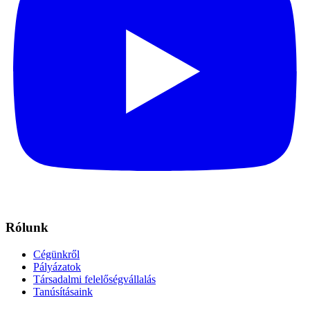
Rólunk
Cégünkről
Pályázatok
Társadalmi felelőségvállalás
Tanúsításaink