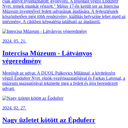
csak annyit nyugtázhatott: gyönyörű. A felújítást végző Épduferr
Nyrt. remek munkát végzett." Május 17-én került sor az Intercisa
Múzeum üvegtetővel fedett udvarának átadására. A fejlesztésnek
köszönhetően még több rendezvény, kiállítás helyszíne lehet majd az
intézmény. A cikkben képgaléria található az átadásról.
2024. 05. 21.
Intercisa Múzeum - Látványos
végeredmény
Megújult az udvar. A DUOL Palkovics Milánnal, a kivitelezést
végző Épduferr Nyrt. elnök-vezérigazgatójával és Farkas Lajossal, a
múzeum igazgatójával tekintette meg a fedett és újra berendezett
udvart.
2024. 02. 27.
Nagy üzletet kötött az Épduferr