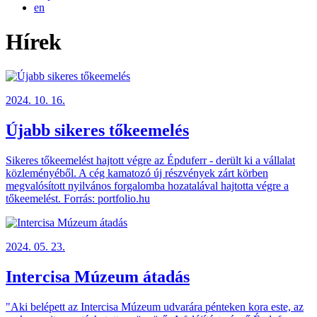
en
Hírek
2024. 10. 16.
Újabb sikeres tőkeemelés
Sikeres tőkeemelést hajtott végre az Épduferr - derült ki a vállalat
közleményéből. A cég kamatozó új részvények zárt körben
megvalósított nyilvános forgalomba hozatalával hajtotta végre a
tőkeemelést. Forrás: portfolio.hu
2024. 05. 23.
Intercisa Múzeum átadás
"Aki belépett az Intercisa Múzeum udvarára pénteken kora este, az