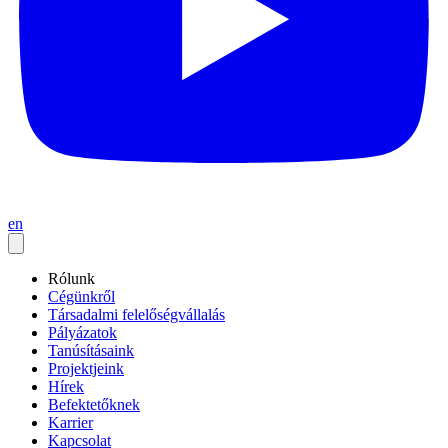
en
Rólunk
Cégünkről
Társadalmi felelőségvállalás
Pályázatok
Tanúsításaink
Projektjeink
Hírek
Befektetőknek
Karrier
Kapcsolat