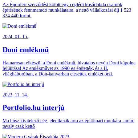
Az Épduferr szerződést kötött egy ceglédi kosárlabda csarnok
építésének fennmaradó munkálataira, a nettó vállalkozási díj 1 523
324 440 forint.
2024. 01. 15.
Doni emlékmű
Hamarosan elkészül a Doni emlékmű, hivatalos nevén Doni kápolna
felújítása! Az emlékművet az 1990-es építették, és a II.
világháborúban, a Don-kanyarban elesettek emlékét őrzi.
2023. 11. 14.
Portfolio.hu interjú
Ma húsz kivitelező cég jelentkezik arra az építőipari munkára, amire
tavaly csak kettő