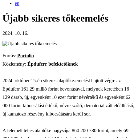
en
Újabb sikeres tőkeemelés
2024. 10. 16.
Forrás:
Portolio
Közlemény:
É
pduferr befektetőknek
2024. október 15-én sikeres alaptőke-emelést hajtott végre az
Épduferr 161,29 millió forint bevonásával, melynek keretében 16
129 darab, új, egyenként 10 ezer forint névértékű és egyenként 62
000 forint kibocsátási értékű, névre szóló, dematerializált előállítású,
új kamatozó részvény kibocsátására kerül sor.
A felemelt teljes alaptőke nagysága 860 200 780 forint, amely 69