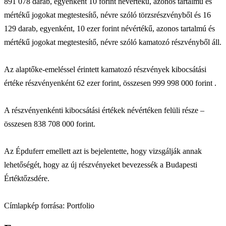
891 078 darab, egyenként 10 forint névértékű, azonos tartalmú és
mértékű jogokat megtestesítő, névre szóló törzsrészvényből és 16
129 darab, egyenként, 10 ezer forint névértékű, azonos tartalmú és
mértékű jogokat megtestesítő, névre szóló kamatozó részvényből áll.
Az alaptőke-emeléssel érintett kamatozó részvények kibocsátási
értéke részvényenként 62 ezer forint, összesen 999 998 000 forint .
A részvényenkénti kibocsátási értékek névértéken felüli része –
összesen 838 708 000 forint.
Az Épduferr emellett azt is bejelentette, hogy vizsgálják annak
lehetőségét, hogy az új részvényeket bevezessék a Budapesti
Értéktőzsdére.
Címlapkép forrása: Portfolio