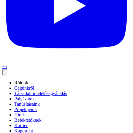
en
Rólunk
Cégünkről
Társadalmi felelőségvállalás
Pályázatok
Tanúsításaink
Projektjeink
Hírek
Befektetőknek
Karrier
Kapcsolat