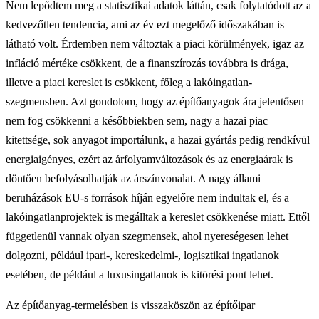
Nem lepődtem meg a statisztikai adatok láttán, csak folytatódott az a
kedvezőtlen tendencia, ami az év ezt megelőző időszakában is
látható volt. Érdemben nem változtak a piaci körülmények, igaz az
infláció mértéke csökkent, de a finanszírozás továbbra is drága,
illetve a piaci kereslet is csökkent, főleg a lakóingatlan-
szegmensben. Azt gondolom, hogy az építőanyagok ára jelentősen
nem fog csökkenni a későbbiekben sem, nagy a hazai piac
kitettsége, sok anyagot importálunk, a hazai gyártás pedig rendkívül
energiaigényes, ezért az árfolyamváltozások és az energiaárak is
döntően befolyásolhatják az árszínvonalat. A nagy állami
beruházások EU-s források híján egyelőre nem indultak el, és a
lakóingatlanprojektek is megálltak a kereslet csökkenése miatt. Ettől
függetlenül vannak olyan szegmensek, ahol nyereségesen lehet
dolgozni, például ipari-, kereskedelmi-, logisztikai ingatlanok
esetében, de például a luxusingatlanok is kitörési pont lehet.
Az építőanyag-termelésben is visszaköszön az építőipar