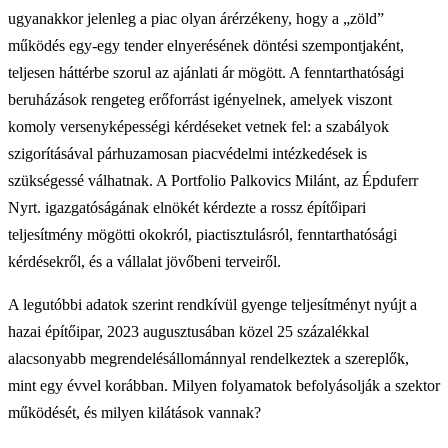
ugyanakkor jelenleg a piac olyan árérzékeny, hogy a „zöld”
működés egy-egy tender elnyerésének döntési szempontjaként,
teljesen háttérbe szorul az ajánlati ár mögött. A fenntarthatósági
beruházások rengeteg erőforrást igényelnek, amelyek viszont
komoly versenyképességi kérdéseket vetnek fel: a szabályok
szigorításával párhuzamosan piacvédelmi intézkedések is
szükségessé válhatnak. A Portfolio Palkovics Milánt, az Épduferr
Nyrt. igazgatóságának elnökét kérdezte a rossz építőipari
teljesítmény mögötti okokról, piactisztulásról, fenntarthatósági
kérdésekről, és a vállalat jövőbeni terveiről.
A legutóbbi adatok szerint rendkívül gyenge teljesítményt nyújt a
hazai építőipar, 2023 augusztusában közel 25 százalékkal
alacsonyabb megrendelésállománnyal rendelkeztek a szereplők,
mint egy évvel korábban. Milyen folyamatok befolyásolják a szektor
működését, és milyen kilátások vannak?