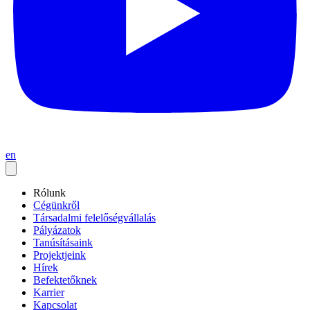
en
Rólunk
Cégünkről
Társadalmi felelőségvállalás
Pályázatok
Tanúsításaink
Projektjeink
Hírek
Befektetőknek
Karrier
Kapcsolat