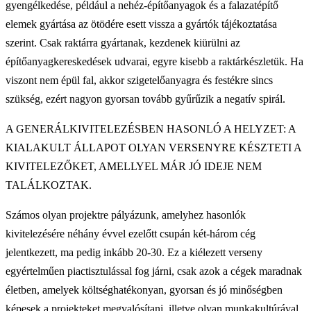
gyengélkedése, például a nehéz-építőanyagok és a falazatépítő
elemek gyártása az ötödére esett vissza a gyártók tájékoztatása
szerint. Csak raktárra gyártanak, kezdenek kiürülni az
építőanyagkereskedések udvarai, egyre kisebb a raktárkészletük. Ha
viszont nem épül fal, akkor szigetelőanyagra és festékre sincs
szükség, ezért nagyon gyorsan tovább gyűrűzik a negatív spirál.
A GENERÁLKIVITELEZÉSBEN HASONLÓ A HELYZET: A
KIALAKULT ÁLLAPOT OLYAN VERSENYRE KÉSZTETI A
KIVITELEZŐKET, AMELLYEL MÁR JÓ IDEJE NEM
TALÁLKOZTAK.
Számos olyan projektre pályázunk, amelyhez hasonlók
kivitelezésére néhány évvel ezelőtt csupán két-három cég
jelentkezett, ma pedig inkább 20-30. Ez a kiélezett verseny
egyértelműen piactisztulással fog járni, csak azok a cégek maradnak
életben, amelyek költséghatékonyan, gyorsan és jó minőségben
képesek a projekteket megvalósítani, illetve olyan munkakultúrával