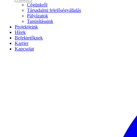
Cégünkről
Társadalmi felelőségvállalás
Pályázatok
Tanúsításaink
Projektjeink
Hírek
Befektetőknek
Karrier
Kapcsolat