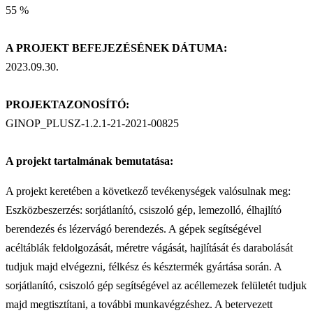
55 %
A PROJEKT BEFEJEZÉSÉNEK DÁTUMA:
2023.09.30.
PROJEKTAZONOSÍTÓ:
GINOP_PLUSZ-1.2.1-21-2021-00825
A projekt tartalmának bemutatása:
A projekt keretében a következő tevékenységek valósulnak meg:
Eszközbeszerzés: sorjátlanító, csiszoló gép, lemezolló, élhajlító
berendezés és lézervágó berendezés. A gépek segítségével
acéltáblák feldolgozását, méretre vágását, hajlítását és darabolását
tudjuk majd elvégezni, félkész és késztermék gyártása során. A
sorjátlanító, csiszoló gép segítségével az acéllemezek felületét tudjuk
majd megtisztítani, a további munkavégzéshez. A betervezett