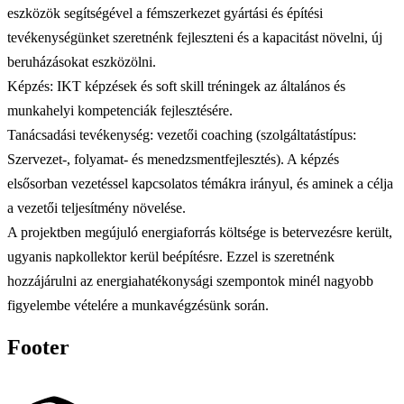
eszközök segítségével a fémszerkezet gyártási és építési
tevékenységünket szeretnénk fejleszteni és a kapacitást növelni, új
beruházásokat eszközölni.
Képzés: IKT képzések és soft skill tréningek az általános és
munkahelyi kompetenciák fejlesztésére.
Tanácsadási tevékenység: vezetői coaching (szolgáltatástípus:
Szervezet-, folyamat- és menedzsmentfejlesztés). A képzés
elsősorban vezetéssel kapcsolatos témákra irányul, és aminek a célja
a vezetői teljesítmény növelése.
A projektben megújuló energiaforrás költsége is betervezésre került,
ugyanis napkollektor kerül beépítésre. Ezzel is szeretnénk
hozzájárulni az energiahatékonysági szempontok minél nagyobb
figyelembe vételére a munkavégzésünk során.
Footer