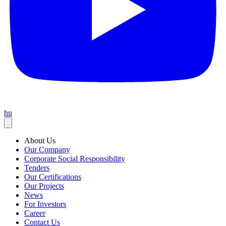
hu
About Us
Our Company
Corporate Social Responsibility
Tenders
Our Certifications
Our Projects
News
For Investors
Career
Contact Us