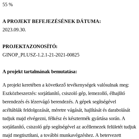
55 %
A PROJEKT BEFEJEZÉSÉNEK DÁTUMA:
2023.09.30.
PROJEKTAZONOSÍTÓ:
GINOP_PLUSZ-1.2.1-21-2021-00825
A projekt tartalmának bemutatása:
A projekt keretében a következő tevékenységek valósulnak meg:
Eszközbeszerzés: sorjátlanító, csiszoló gép, lemezolló, élhajlító
berendezés és lézervágó berendezés. A gépek segítségével
acéltáblák feldolgozását, méretre vágását, hajlítását és darabolását
tudjuk majd elvégezni, félkész és késztermék gyártása során. A
sorjátlanító, csiszoló gép segítségével az acéllemezek felületét tudjuk
majd megtisztítani, a további munkavégzéshez. A betervezett