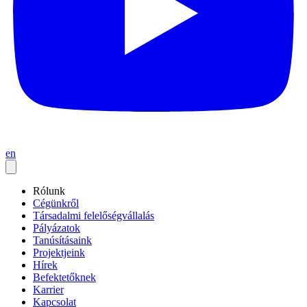
en
Rólunk
Cégünkről
Társadalmi felelőségvállalás
Pályázatok
Tanúsításaink
Projektjeink
Hírek
Befektetőknek
Karrier
Kapcsolat