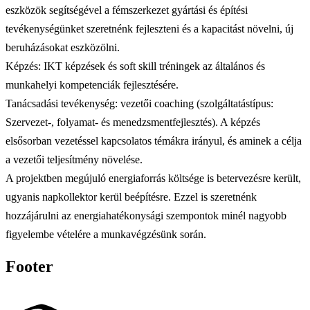
eszközök segítségével a fémszerkezet gyártási és építési
tevékenységünket szeretnénk fejleszteni és a kapacitást növelni, új
beruházásokat eszközölni.
Képzés: IKT képzések és soft skill tréningek az általános és
munkahelyi kompetenciák fejlesztésére.
Tanácsadási tevékenység: vezetői coaching (szolgáltatástípus:
Szervezet-, folyamat- és menedzsmentfejlesztés). A képzés
elsősorban vezetéssel kapcsolatos témákra irányul, és aminek a célja
a vezetői teljesítmény növelése.
A projektben megújuló energiaforrás költsége is betervezésre került,
ugyanis napkollektor kerül beépítésre. Ezzel is szeretnénk
hozzájárulni az energiahatékonysági szempontok minél nagyobb
figyelembe vételére a munkavégzésünk során.
Footer