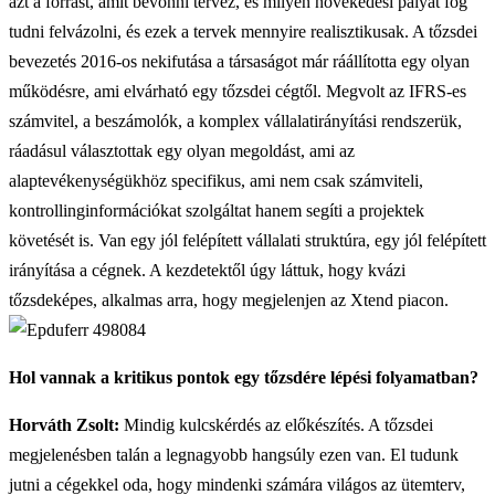
azt a forrást, amit bevonni tervez, és milyen növekedési pályát fog
tudni felvázolni, és ezek a tervek mennyire realisztikusak. A tőzsdei
bevezetés 2016-os nekifutása a társaságot már ráállította egy olyan
működésre, ami elvárható egy tőzsdei cégtől. Megvolt az IFRS-es
számvitel, a beszámolók, a komplex vállalatirányítási rendszerük,
ráadásul választottak egy olyan megoldást, ami az
alaptevékenységükhöz specifikus, ami nem csak számviteli,
kontrollinginformációkat szolgáltat hanem segíti a projektek
követését is. Van egy jól felépített vállalati struktúra, egy jól felépített
irányítása a cégnek. A kezdetektől úgy láttuk, hogy kvázi
tőzsdeképes, alkalmas arra, hogy megjelenjen az Xtend piacon.
Hol vannak a kritikus pontok egy tőzsdére lépési folyamatban?
Horváth Zsolt:
Mindig kulcskérdés az előkészítés. A tőzsdei
megjelenésben talán a legnagyobb hangsúly ezen van. El tudunk
jutni a cégekkel oda, hogy mindenki számára világos az ütemterv,