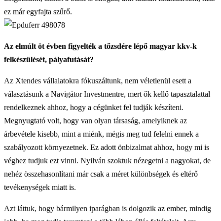
ez már egyfajta szűrő.
Az elmúlt öt évben figyelték a tőzsdére lépő magyar kkv-k
felkészülését, pályafutását?
Az Xtendes vállalatokra fókuszáltunk, nem véletlenül esett a
választásunk a Navigátor Investmentre, mert ők kellő tapasztalattal
rendelkeznek ahhoz, hogy a cégünket fel tudják készíteni.
Megnyugtató volt, hogy van olyan társaság, amelyiknek az
árbevétele kisebb, mint a miénk, mégis meg tud felelni ennek a
szabályozott környezetnek. Ez adott önbizalmat ahhoz, hogy mi is
véghez tudjuk ezt vinni. Nyilván szoktuk nézegetni a nagyokat, de
nehéz összehasonlítani már csak a méret különbségek és eltérő
tevékenységek miatt is.
Azt láttuk, hogy bármilyen iparágban is dolgozik az ember, mindig