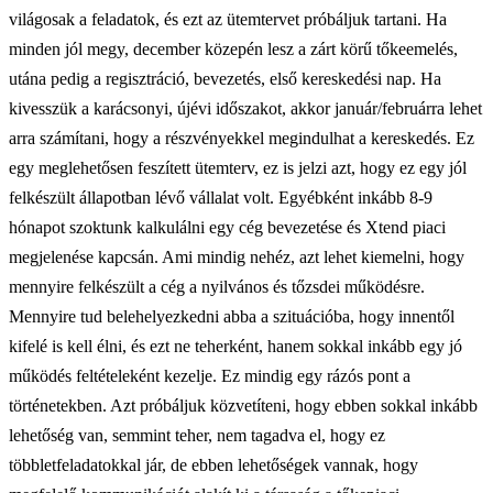
világosak a feladatok, és ezt az ütemtervet próbáljuk tartani. Ha
minden jól megy, december közepén lesz a zárt körű tőkeemelés,
utána pedig a regisztráció, bevezetés, első kereskedési nap. Ha
kivesszük a karácsonyi, újévi időszakot, akkor január/februárra lehet
arra számítani, hogy a részvényekkel megindulhat a kereskedés. Ez
egy meglehetősen feszített ütemterv, ez is jelzi azt, hogy ez egy jól
felkészült állapotban lévő vállalat volt. Egyébként inkább 8-9
hónapot szoktunk kalkulálni egy cég bevezetése és Xtend piaci
megjelenése kapcsán. Ami mindig nehéz, azt lehet kiemelni, hogy
mennyire felkészült a cég a nyilvános és tőzsdei működésre.
Mennyire tud belehelyezkedni abba a szituációba, hogy innentől
kifelé is kell élni, és ezt ne teherként, hanem sokkal inkább egy jó
működés feltételeként kezelje. Ez mindig egy rázós pont a
történetekben. Azt próbáljuk közvetíteni, hogy ebben sokkal inkább
lehetőség van, semmint teher, nem tagadva el, hogy ez
többletfeladatokkal jár, de ebben lehetőségek vannak, hogy