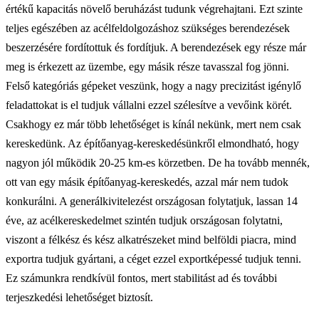
értékű kapacitás növelő beruházást tudunk végrehajtani. Ezt szinte
teljes egészében az acélfeldolgozáshoz szükséges berendezések
beszerzésére fordítottuk és fordítjuk. A berendezések egy része már
meg is érkezett az üzembe, egy másik része tavasszal fog jönni.
Felső kategóriás gépeket veszünk, hogy a nagy precizitást igénylő
feladattokat is el tudjuk vállalni ezzel szélesítve a vevőink körét.
Csakhogy ez már több lehetőséget is kínál nekünk, mert nem csak
kereskedünk. Az építőanyag-kereskedésünkről elmondható, hogy
nagyon jól működik 20-25 km-es körzetben. De ha tovább mennék,
ott van egy másik építőanyag-kereskedés, azzal már nem tudok
konkurálni. A generálkivitelezést országosan folytatjuk, lassan 14
éve, az acélkereskedelmet szintén tudjuk országosan folytatni,
viszont a félkész és kész alkatrészeket mind belföldi piacra, mind
exportra tudjuk gyártani, a céget ezzel exportképessé tudjuk tenni.
Ez számunkra rendkívül fontos, mert stabilitást ad és további
terjeszkedési lehetőséget biztosít.