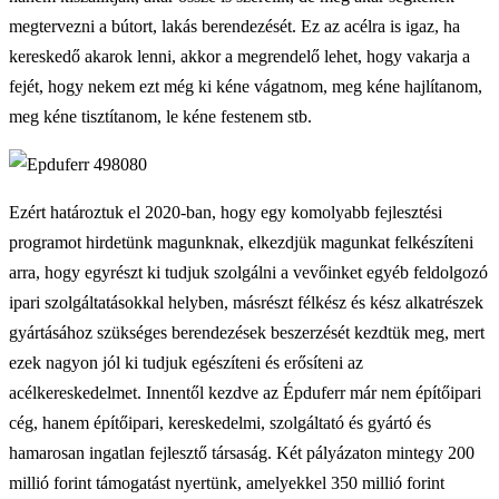
megtervezni a bútort, lakás berendezését. Ez az acélra is igaz, ha
kereskedő akarok lenni, akkor a megrendelő lehet, hogy vakarja a
fejét, hogy nekem ezt még ki kéne vágatnom, meg kéne hajlítanom,
meg kéne tisztítanom, le kéne festenem stb.
Ezért határoztuk el 2020-ban, hogy egy komolyabb fejlesztési
programot hirdetünk magunknak, elkezdjük magunkat felkészíteni
arra, hogy egyrészt ki tudjuk szolgálni a vevőinket egyéb feldolgozó
ipari szolgáltatásokkal helyben, másrészt félkész és kész alkatrészek
gyártásához szükséges berendezések beszerzését kezdtük meg, mert
ezek nagyon jól ki tudjuk egészíteni és erősíteni az
acélkereskedelmet. Innentől kezdve az Épduferr már nem építőipari
cég, hanem építőipari, kereskedelmi, szolgáltató és gyártó és
hamarosan ingatlan fejlesztő társaság. Két pályázaton mintegy 200
millió forint támogatást nyertünk, amelyekkel 350 millió forint