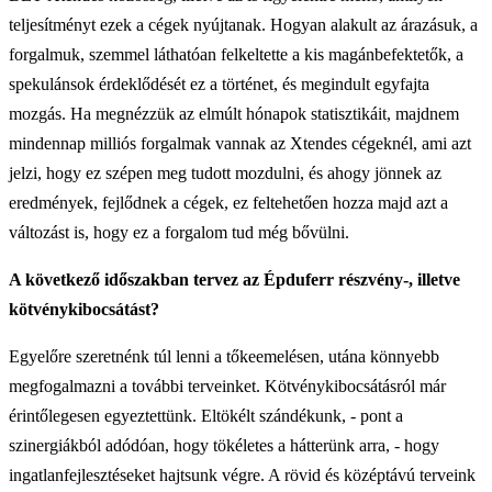
teljesítményt ezek a cégek nyújtanak. Hogyan alakult az árazásuk, a
forgalmuk, szemmel láthatóan felkeltette a kis magánbefektetők, a
spekulánsok érdeklődését ez a történet, és megindult egyfajta
mozgás. Ha megnézzük az elmúlt hónapok statisztikáit, majdnem
mindennap milliós forgalmak vannak az Xtendes cégeknél, ami azt
jelzi, hogy ez szépen meg tudott mozdulni, és ahogy jönnek az
eredmények, fejlődnek a cégek, ez feltehetően hozza majd azt a
változást is, hogy ez a forgalom tud még bővülni.
A következő időszakban tervez az Épduferr részvény-, illetve
kötvénykibocsátást?
Egyelőre szeretnénk túl lenni a tőkeemelésen, utána könnyebb
megfogalmazni a további terveinket. Kötvénykibocsátásról már
érintőlegesen egyeztettünk. Eltökélt szándékunk, - pont a
szinergiákból adódóan, hogy tökéletes a hátterünk arra, - hogy
ingatlanfejlesztéseket hajtsunk végre. A rövid és középtávú terveink