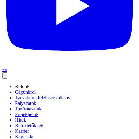
en
Rólunk
Cégünkről
Társadalmi felelőségvállalás
Pályázatok
Tanúsításaink
Projektjeink
Hírek
Befektetőknek
Karrier
Kapcsolat