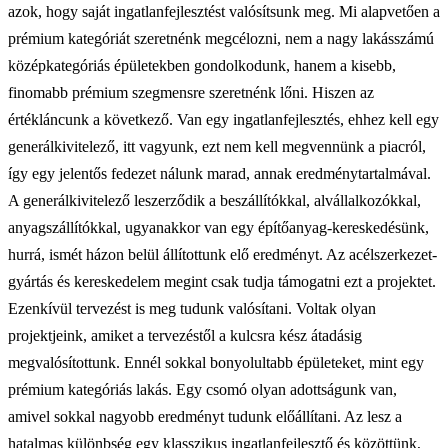
azok, hogy saját ingatlanfejlesztést valósítsunk meg. Mi alapvetően a
prémium kategóriát szeretnénk megcélozni, nem a nagy lakásszámú
középkategóriás épületekben gondolkodunk, hanem a kisebb,
finomabb prémium szegmensre szeretnénk lőni. Hiszen az
értékláncunk a következő. Van egy ingatlanfejlesztés, ehhez kell egy
generálkivitelező, itt vagyunk, ezt nem kell megvennünk a piacról,
így egy jelentős fedezet nálunk marad, annak eredménytartalmával.
A generálkivitelező leszerződik a beszállítókkal, alvállalkozókkal,
anyagszállítókkal, ugyanakkor van egy építőanyag-kereskedésünk,
hurrá, ismét házon belül állítottunk elő eredményt. Az acélszerkezet-
gyártás és kereskedelem megint csak tudja támogatni ezt a projektet.
Ezenkívül tervezést is meg tudunk valósítani. Voltak olyan
projektjeink, amiket a tervezéstől a kulcsra kész átadásig
megvalósítottunk. Ennél sokkal bonyolultabb épületeket, mint egy
prémium kategóriás lakás. Egy csomó olyan adottságunk van,
amivel sokkal nagyobb eredményt tudunk előállítani. Az lesz a
hatalmas különbség egy klasszikus ingatlanfejlesztő és közöttünk,