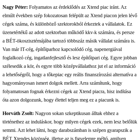
Nagy Péter:
Folyamatos az érdeklődés az Xtend piac iránt. Az
elmúlt években szép fokozatosan felépült az Xtend piacon jelen lévő
cégek száma, és különböző szektorokból érkeztek a vállalatok. Ez
üzenetértékű az adott szektorban működő kkv-k számára, és persze
a BÉT-ökoszisztémájába tartozó többszáz másik vállalat számára is.
Van már IT-cég, építőiparhoz kapcsolódó cég, napenergiával
foglalkozó cég, ingatlanfejlesztő és lesz építőipari cég. Egyre jobban
szélesedik a kör, és egyre több középvállalathoz jut el az információ
a lehetőségről, hogy a tőkepiac egy reális finanszírozási alternatíva a
hagyományosan ismert dolgok mellett. Arra számítunk, hogy
folyamatosan fognak érkezni cégek az Xtend piacra, hisz indítása
óta azon dolgozunk, hogy élettel teljen meg ez a piacunk is.
Horváth Zsolt:
Nagyon sokan szkeptikusan álltak ehhez a
történethez az induláskor, hogy milyen cégek ezek, nem lesz belőlük
semmi. Azt lehet látni, hogy darabszámban is szépen gyarapszik a
BÉT Xtendes közösség, illetve az is figyelemre méltó, amilyen