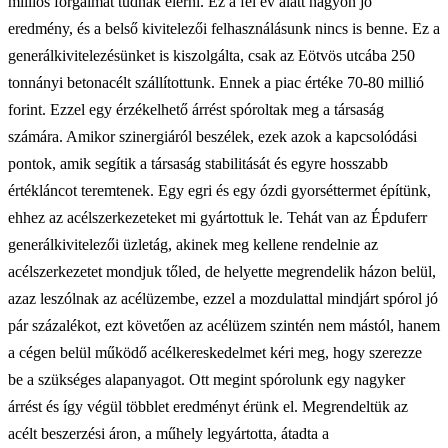
milliós forgalmat tudnak elérni. Ez a fél év alatt nagyon jó
eredmény, és a belső kivitelezői felhasználásunk nincs is benne. Ez a
generálkivitelezésünket is kiszolgálta, csak az Eötvös utcába 250
tonnányi betonacélt szállítottunk. Ennek a piac értéke 70-80 millió
forint. Ezzel egy érzékelhető árrést spóroltak meg a társaság
számára. Amikor szinergiáról beszélek, ezek azok a kapcsolódási
pontok, amik segítik a társaság stabilitását és egyre hosszabb
értékláncot teremtenek. Egy egri és egy ózdi gyorséttermet építünk,
ehhez az acélszerkezeteket mi gyártottuk le. Tehát van az Épduferr
generálkivitelezői üzletág, akinek meg kellene rendelnie az
acélszerkezetet mondjuk tőled, de helyette megrendelik házon belül,
azaz leszólnak az acélüzembe, ezzel a mozdulattal mindjárt spórol jó
pár százalékot, ezt követően az acélüzem szintén nem mástól, hanem
a cégen belül működő acélkereskedelmet kéri meg, hogy szerezze
be a szükséges alapanyagot. Ott megint spórolunk egy nagyker
árrést és így végül többlet eredményt érünk el. Megrendeltük az
acélt beszerzési áron, a műhely legyártotta, átadta a