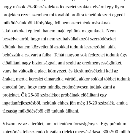
hogy mások 25-30 százalékos fedezetet szoktak elvárni egy ilyen
projekten ezzel szemben mi további profitra tehetünk szert egyedi
működésünkből kifolyólag. Mi nem szeretnénk másoknak
lakóparkokat építeni, hanem majd építünk magunknak. Nem
beszélve arról, hogy mi nem szubalvállalkozói szerződéseket
kötünk, hanem közvetlenül azokkal tudunk leszerződni, akik
behúzzák a csavart a falba. Tehát nagyon sok fedezetet tudunk úgy
előállítani nagy biztonsággal, ami segíti az eredményességünket,
vagy ha változik a piaci környezet, és kicsit mérsékelni kell az
árakat, mert a kereslet elmaradt a várttól, akkor sokkal többet tudunk
engedni úgy, hogy még mindig eredményesen tudjuk zárni a
projektet. Ők 25-30 százalékot próbálnak előállítani egy
ingatlanfejlesztésből, nekünk ehhez jön még 15-20 százalék, amit a
társaság működéséből elő tudunk állítani.
Viszont ez az a terület, ami rettentően forrásigényes. Egy prémium
kategóriás fejlesztendő ingatlan (telek) megvásárlása, 300-500 millió