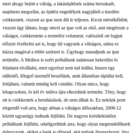
mert ahogy bejött a válság, a lakásépítések száma beroskadt,
majdnem megszűnt, az építési engedélyek nagyjából a tizedére
csökkentek, viszont az ipar nem állt le teljesen. Kicsit mérséklődött,
viszont úgy láttam, hogy mivel az ipar volt az első, ami megérezte a
válságot, csökkentette a termelési volument, valószínű ott fogjuk
először érzékelni azt is, hogy túl vagyunk a válságon, utána ez
húzza magával a többi szektort is. Úgyhogy maradjunk az ipar
területén. A Molhoz is ezért próbáltunk tudatosan bekerülni és
feladatot elvállalni, mert egyrészt nem tud leállni, hiszen egy
működő, lélegző üzemről beszélünk, amit állandóan táplálni kell,
felújítani, valamit mindig kell csinálni. Olyan nincs, hogy
lekapcsolom, és két év múlva újra elkezdünk termelni. Tény, hogy
ott is csökkentek a beruházások, de nem álltak le. Ez nekünk pont
elegendő volt arra, hogy abban a válságos időszakban, 2008-12
között ugyanúgy tudtunk fejlődni. De nagyon körültekintően
próbáltunk fejlődni, odafigyeltünk arra, hogy olyan megrendelőknek
dolgozzunk, akiket a bank is elfogad, akit tudnak finanszírozni, hisz