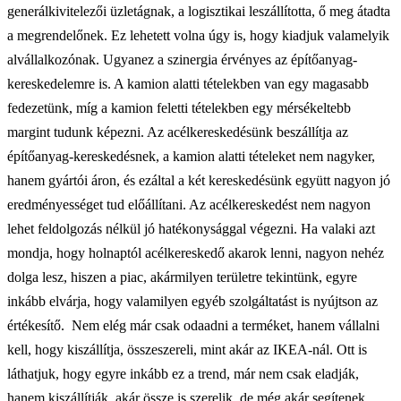
generálkivitelezői üzletágnak, a logisztikai leszállította, ő meg átadta
a megrendelőnek. Ez lehetett volna úgy is, hogy kiadjuk valamelyik
alvállalkozónak. Ugyanez a szinergia érvényes az építőanyag-
kereskedelemre is. A kamion alatti tételekben van egy magasabb
fedezetünk, míg a kamion feletti tételekben egy mérsékeltebb
margint tudunk képezni. Az acélkereskedésünk beszállítja az
építőanyag-kereskedésnek, a kamion alatti tételeket nem nagyker,
hanem gyártói áron, és ezáltal a két kereskedésünk együtt nagyon jó
eredményességet tud előállítani. Az acélkereskedést nem nagyon
lehet feldolgozás nélkül jó hatékonysággal végezni. Ha valaki azt
mondja, hogy holnaptól acélkereskedő akarok lenni, nagyon nehéz
dolga lesz, hiszen a piac, akármilyen területre tekintünk, egyre
inkább elvárja, hogy valamilyen egyéb szolgáltatást is nyújtson az
értékesítő. Nem elég már csak odaadni a terméket, hanem vállalni
kell, hogy kiszállítja, összeszereli, mint akár az IKEA-nál. Ott is
láthatjuk, hogy egyre inkább ez a trend, már nem csak eladják,
hanem kiszállítják, akár össze is szerelik, de még akár segítenek