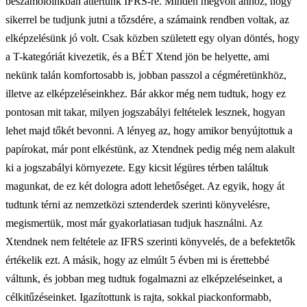
beszámolóinkban áttértünk IFRS-re. Minden megvolt ahhoz, hogy
sikerrel be tudjunk jutni a tőzsdére, a számaink rendben voltak, az
elképzelésünk jó volt. Csak közben született egy olyan döntés, hogy
a T-kategóriát kivezetik, és a BÉT Xtend jön be helyette, ami
nekünk talán komfortosabb is, jobban passzol a cégméretünkhöz,
illetve az elképzeléseinkhez. Bár akkor még nem tudtuk, hogy ez
pontosan mit takar, milyen jogszabályi feltételek lesznek, hogyan
lehet majd tőkét bevonni. A lényeg az, hogy amikor benyújtottuk a
papírokat, már pont elkéstünk, az Xtendnek pedig még nem alakult
ki a jogszabályi környezete. Egy kicsit légüres térben találtuk
magunkat, de ez két dologra adott lehetőséget. Az egyik, hogy át
tudtunk térni az nemzetközi sztenderdek szerinti könyvelésre,
megismertük, most már gyakorlatiasan tudjuk használni. Az
Xtendnek nem feltétele az IFRS szerinti könyvelés, de a befektetők
értékelik ezt. A másik, hogy az elmúlt 5 évben mi is érettebbé
váltunk, és jobban meg tudtuk fogalmazni az elképzeléseinket, a
célkitűzéseinket. Igazítottunk is rajta, sokkal piackonformabb,