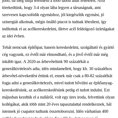
jobb, ha meg tudja teremteni a több lábon állás feltételeit. Arra
törekedtünk, hogy 3-4 olyan lába legyen a társaságnak, ami
szervesen kapcsolódik egymáshoz, jól kiegészítik egymást, jó
szinergiát alkotnak, mégis önálló piacot is tudnak létesíteni, így
indítottuk el az acélkereskedelmi, illetve acél feldolgozó üzletágakat
az idei évben.
Tehát nemcsak építőipar, hanem kereskedelmi, szolgáltató és gyártó
cég vagyunk, ez évtől már elmondható, és a jövő évtől már még
inkább igaz. A 2020-as árbevételünk 90 százalékát a
generálkivitelezés adta, idén mindamellett, hogy kb. 30 százalékos
árbevétel-növekedést értünk el, ennek már csak a 80-82 százalékát
fogja adni a generálkivitelezés, mivel tudott bővülni az építőanyag-
kereskedésünk, az acélkereskedésünk pedig el tudott indulni. Ezt
májusban kezdtük el a nulláról, volt egy üres iroda, felvettünk olyan
kollégákat, akik több mint 20 éves tapasztalattal rendelkeznek, hál
istennek jó csapatot tudtunk összetoborozni. Idén várhatóan 400