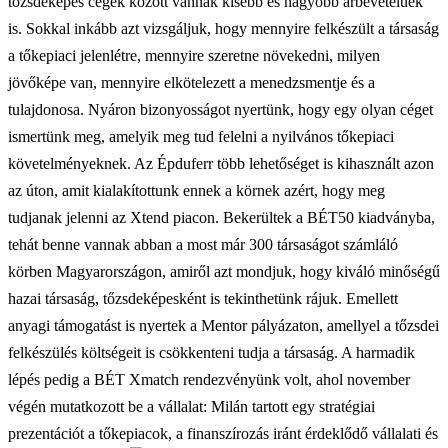
tőzsdeképes cégek között vannak kisebb és nagyobb árbevételűek
is. Sokkal inkább azt vizsgáljuk, hogy mennyire felkészült a társaság
a tőkepiaci jelenlétre, mennyire szeretne növekedni, milyen
jövőképe van, mennyire elkötelezett a menedzsmentje és a
tulajdonosa. Nyáron bizonyosságot nyertünk, hogy egy olyan céget
ismertünk meg, amelyik meg tud felelni a nyilvános tőkepiaci
követelményeknek. Az Épduferr több lehetőséget is kihasznált azon
az úton, amit kialakítottunk ennek a körnek azért, hogy meg
tudjanak jelenni az Xtend piacon. Bekerültek a BÉT50 kiadványba,
tehát benne vannak abban a most már 300 társaságot számláló
körben Magyarországon, amiről azt mondjuk, hogy kiváló minőségű
hazai társaság, tőzsdeképesként is tekinthetünk rájuk. Emellett
anyagi támogatást is nyertek a Mentor pályázaton, amellyel a tőzsdei
felkészülés költségeit is csökkenteni tudja a társaság. A harmadik
lépés pedig a BÉT Xmatch rendezvényünk volt, ahol november
végén mutatkozott be a vállalat: Milán tartott egy stratégiai
prezentációt a tőkepiacok, a finanszírozás iránt érdeklődő vállalati és