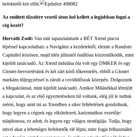
befektetői kör előtt.
Az említett tőzsdére vezető úton hol kellett a legjobban fogni a
cég kezét?
Horváth Zsolt:
Van már tapasztalatunk a BÉT Xtend piacra
lépéssel kapcsolatban: a Navigátor a kezdetektől, eleinte a Random
Capitallel közösen, majd idén júliustól önállóan közreműködik, mint
kijelölt tanácsadó. Az Xtend indulása óta volt egy DMKER és egy
Gloster-bevezetésünk és két zárt körű tőkeemelés, ebből a Gloster
markáns túljegyzéssel is zárult a covididőszak közepén. Dolgozunk
a Megakránnal, mint kijelölt tanácsadó. Amikor Milánékkal létrejött
a kapcsolat, és az első egyeztetéseken túl voltunk, elég jól le tudtuk
mérni, hogy amit mi az Xtendben a siker feltételének gondoltunk,
hogy legyen a cégnek egy elkötelezett, karizmatikus vezetője/
tulajdonosa, ez adott, és legyen egy világos stratégiája. Tudja, hogy
mivel akar a lehetséges befektetők elé lépni, mire fogja felhasználni