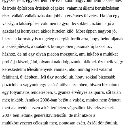
egyszer fent, egyszer lent. De ez inkább nagyvolumenű lakásépítés
és iroda építésben érdekelt cégekre, valamint állami beruházásban
részt vállaló vállalkozásokra jobban érvényes felvetés. Ha jön egy
válság, a lakásépítési volumen nagyon lecsökken, aztán ha jó a
gazdasági környezet, akkor hirtelen kilő. Most éppen nagyon jó,
hiszen a kormány is rengeteg energiát fordít arra, hogy beinduljanak
a lakásépítések, a családok könnyebben jussanak új lakáshoz,
házhoz, de mi egy olyan piacon mozgunk, ami inkább a multikat
próbálja kiszolgálni, olyanoknak dolgozunk, akiknek üzemeik vagy
kereskedelmi létesítményeik vannak, ahol mindig kell valamit
felújítani, újjáépíteni. Mi úgy gondoljuk, hogy sokkal biztosabb
pozícióban vagyunk egy lakásépítővel szemben, hiszen bízhatunk
egy folyamatos rendelésben. Ugyanez érvényes az iparra, sőt talán
még inkább. Amikor 2008-ban bejött a válság, minket nem érintett,
mert alapvetően ezen a két területen végeztünk kivitelezéseket.
2007-ben lettünk generálkivitelezők, de már akkor a
multikörnyezetet céloztuk meg, pontosan ezért, és jól döntöttünk,