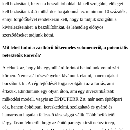
kell biztosítani, hiszen a beszállítói oldalt ki kell szolgálni, előleget
kell biztosítani. 4-5 milliárdos forgalomnál ez minimum 10 százalék,
ennyi forgótőkével rendelkezni kell, hogy ki tudjuk szolgálni a
kivitelezéseinket, a beszállítóinkat, és lehetőleg előnyös
szerződéseket tudjunk kötni.
Mit lehet tudni a zártkörű tőkeemelés volumenéről, a potenciális
befektetők köréről?
A célunk az, hogy kb. egymilliárd forintot be tudjunk vonni zárt
körben. Nem saját részvényeket kívánunk eladni, hanem újakat
bocsátunk ki. A cég fejlődését fogja szolgálni az a forrás, ami
érkezik. Elindultunk egy olyan úton, ami egy diverzifikáltabb
működési modell, vagyis az ÉPDUFERR Zrt. már nem építőipari
cég, hanem építőipari, kereskedelmi, szolgáltató és gyártó és
hamarosan ingatlan fejlesztő társasággá válik. Több befektetői
tárgyaláson felmerült hogy az építőipar egy kicsit nehéz terep,