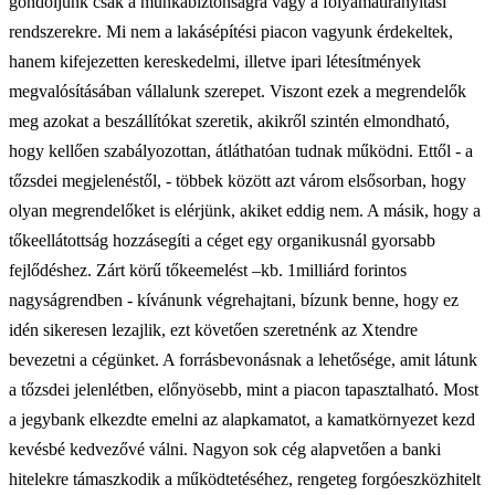
gondoljunk csak a munkabiztonságra vagy a folyamatirányítási
rendszerekre. Mi nem a lakásépítési piacon vagyunk érdekeltek,
hanem kifejezetten kereskedelmi, illetve ipari létesítmények
megvalósításában vállalunk szerepet. Viszont ezek a megrendelők
meg azokat a beszállítókat szeretik, akikről szintén elmondható,
hogy kellően szabályozottan, átláthatóan tudnak működni. Ettől - a
tőzsdei megjelenéstől, - többek között azt várom elsősorban, hogy
olyan megrendelőket is elérjünk, akiket eddig nem. A másik, hogy a
tőkeellátottság hozzásegíti a céget egy organikusnál gyorsabb
fejlődéshez. Zárt körű tőkeemelést ­–kb. 1milliárd forintos
nagyságrendben - kívánunk végrehajtani, bízunk benne, hogy ez
idén sikeresen lezajlik, ezt követően szeretnénk az Xtendre
bevezetni a cégünket. A forrásbevonásnak a lehetősége, amit látunk
a tőzsdei jelenlétben, előnyösebb, mint a piacon tapasztalható. Most
a jegybank elkezdte emelni az alapkamatot, a kamatkörnyezet kezd
kevésbé kedvezővé válni. Nagyon sok cég alapvetően a banki
hitelekre támaszkodik a működtetéséhez, rengeteg forgóeszközhitelt