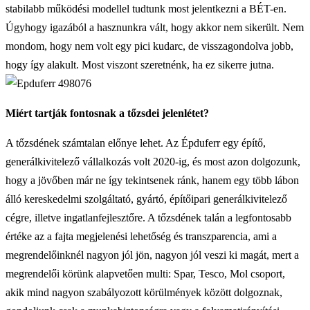
stabilabb működési modellel tudtunk most jelentkezni a BÉT-en.
Úgyhogy igazából a hasznunkra vált, hogy akkor nem sikerült. Nem
mondom, hogy nem volt egy pici kudarc, de visszagondolva jobb,
hogy így alakult. Most viszont szeretnénk, ha ez sikerre jutna.
Miért tartják fontosnak a tőzsdei jelenlétet?
A tőzsdének számtalan előnye lehet. Az Épduferr egy építő,
generálkivitelező vállalkozás volt 2020-ig, és most azon dolgozunk,
hogy a jövőben már ne így tekintsenek ránk, hanem egy több lábon
álló kereskedelmi szolgáltató, gyártó, építőipari generálkivitelező
cégre, illetve ingatlanfejlesztőre. A tőzsdének talán a legfontosabb
értéke az a fajta megjelenési lehetőség és transzparencia, ami a
megrendelőinknél nagyon jól jön, nagyon jól veszi ki magát, mert a
megrendelői körünk alapvetően multi: Spar, Tesco, Mol csoport,
akik mind nagyon szabályozott körülmények között dolgoznak,