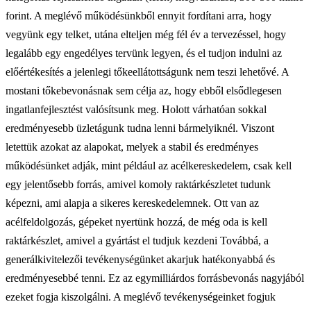
forint. A meglévő működésünkből ennyit fordítani arra, hogy
vegyünk egy telket, utána elteljen még fél év a tervezéssel, hogy
legalább egy engedélyes tervünk legyen, és el tudjon indulni az
előértékesítés a jelenlegi tőkeellátottságunk nem teszi lehetővé. A
mostani tőkebevonásnak sem célja az, hogy ebből elsődlegesen
ingatlanfejlesztést valósítsunk meg. Holott várhatóan sokkal
eredményesebb üzletágunk tudna lenni bármelyiknél. Viszont
letettük azokat az alapokat, melyek a stabil és eredményes
működésünket adják, mint például az acélkereskedelem, csak kell
egy jelentősebb forrás, amivel komoly raktárkészletet tudunk
képezni, ami alapja a sikeres kereskedelemnek. Ott van az
acélfeldolgozás, gépeket nyertünk hozzá, de még oda is kell
raktárkészlet, amivel a gyártást el tudjuk kezdeni Továbbá, a
generálkivitelezői tevékenységünket akarjuk hatékonyabbá és
eredményesebbé tenni. Ez az egymilliárdos forrásbevonás nagyjából
ezeket fogja kiszolgálni. A meglévő tevékenységeinket fogjuk