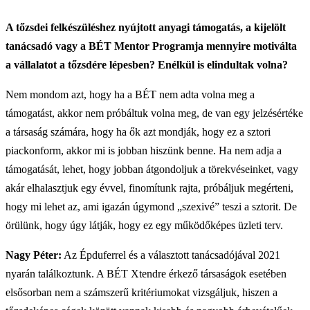
A tőzsdei felkészüléshez nyújtott anyagi támogatás, a kijelölt
tanácsadó vagy a BÉT Mentor Programja mennyire motiválta
a vállalatot a tőzsdére lépesben? Enélkül is elindultak volna?
Nem mondom azt, hogy ha a BÉT nem adta volna meg a
támogatást, akkor nem próbáltuk volna meg, de van egy jelzésértéke
a társaság számára, hogy ha ők azt mondják, hogy ez a sztori
piackonform, akkor mi is jobban hiszünk benne. Ha nem adja a
támogatását, lehet, hogy jobban átgondoljuk a törekvéseinket, vagy
akár elhalasztjuk egy évvel, finomítunk rajta, próbáljuk megérteni,
hogy mi lehet az, ami igazán úgymond „szexivé” teszi a sztorit. De
örülünk, hogy úgy látják, hogy ez egy működőképes üzleti terv.
Nagy Péter:
Az Épduferrel és a választott tanácsadójával 2021
nyarán találkoztunk. A BÉT Xtendre érkező társaságok esetében
elsősorban nem a számszerű kritériumokat vizsgáljuk, hiszen a