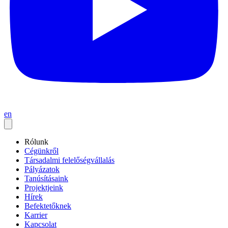
en
Rólunk
Cégünkről
Társadalmi felelőségvállalás
Pályázatok
Tanúsításaink
Projektjeink
Hírek
Befektetőknek
Karrier
Kapcsolat