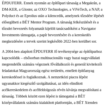
ÉPDUFERR. Ennek nyomán az építőipari társaság a Megakrán, a
DM-KER, a Gloster, az OXO Technologies, a ViVeTech, a NAP, a
Polyduct és az Eprolius után a kilencedik, amelynek tőzsdére lépését
elősegítheti a BÉT Mentor Program. A társaság felkészülését és a
tőzsdei bevezetés folyamatát kijelölt tanácsadóként a Navigator
Investments támogatja, a papír bevezetésére és a kereskedés
megkezdésére a tervek szerint legkésőbb 2022-ben kerülhet sor.
A 2004-ben alapított ÉPDUFERR fő tevékenysége az építőiparhoz
kapcsolódik – elsősorban multinacionális vagy hazai nagyvállalati
megrendelők számára végeznek fővállalkozói és generál kivitelezői
feladatokat Magyarország egész területén, emellett építőanyag
kereskedéssel is foglalkoznak. A nemzetközi piacra lépést
ugyanakkor kiegészítő szolgáltatásai, az idén elindított
acélkereskedelem és acélfeldolgozás révén kívánja megvalósítani a
társaság. Többek között ezen lépést is támogatná a BÉT
középvállalatok számára kialakított platformján, a BÉT Xtenden