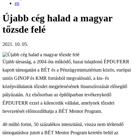
en
Újabb cég halad a magyar
tőzsde felé
2021. 10. 05.
Újabb társaság, a 2004 óta működő, hazai tulajdonú ÉPDUFERR
kapott támogatást a BÉT és a Pénzügyminisztérium közös, európai
uniós GINOP és KMR forrásból megvalósuló, a kis- és
középvállalatok tőzsdei megjelenésének finanszírozását elősegítő
pályázatán. Az elsősorban az építőiparban tevékenykedő
ÉPDUFERR ezzel a kilencedik vállalat, amelynek tőzsdei
bevezetését előmozdíthatja a BÉT Mentor Program.
40 millió forint, 50 százalékos intenzitású, vissza nem térítendő
támogatáshoz jutott a BÉT Mentor Program keretén belül az