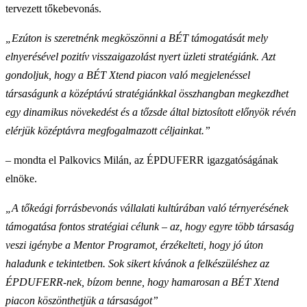
tervezett tőkebevonás.
„Ezúton is szeretnénk megköszönni a BÉT támogatását mely
elnyerésével pozitív visszaigazolást nyert üzleti stratégiánk. Azt
gondoljuk, hogy a BÉT Xtend piacon való megjelenéssel
társaságunk a középtávú stratégiánkkal összhangban megkezdhet
egy dinamikus növekedést és a tőzsde által biztosított előnyök révén
elérjük középtávra megfogalmazott céljainkat.”
– mondta el Palkovics Milán, az ÉPDUFERR igazgatóságának
elnöke.
„A tőkeági forrásbevonás vállalati kultúrában való térnyerésének
támogatása fontos stratégiai célunk – az, hogy egyre több társaság
veszi igénybe a Mentor Programot, érzékelteti, hogy jó úton
haladunk e tekintetben. Sok sikert kívánok a felkészüléshez az
ÉPDUFERR-nek, bízom benne, hogy hamarosan a BÉT Xtend
piacon köszönthetjük a társaságot”