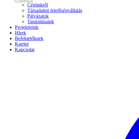
Cégünkről
Társadalmi felelőségvállalás
Pályázatok
Tanúsításaink
Projektjeink
Hírek
Befektetőknek
Karrier
Kapcsolat