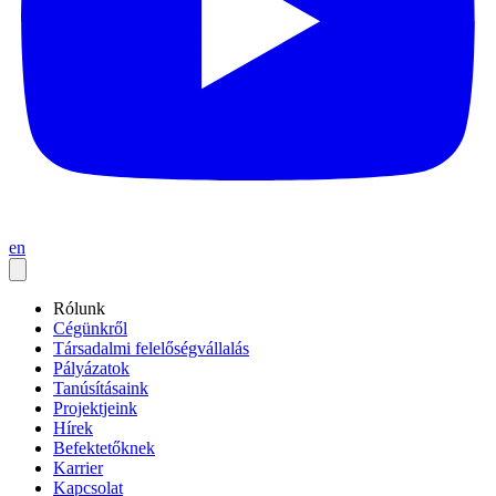
en
Rólunk
Cégünkről
Társadalmi felelőségvállalás
Pályázatok
Tanúsításaink
Projektjeink
Hírek
Befektetőknek
Karrier
Kapcsolat