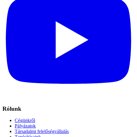
Rólunk
Cégünkről
Pályázatok
Társadalmi felelőségvállalás
Tanúsításaink