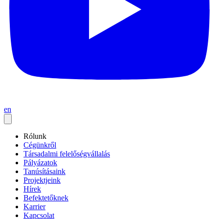
en
Rólunk
Cégünkről
Társadalmi felelőségvállalás
Pályázatok
Tanúsításaink
Projektjeink
Hírek
Befektetőknek
Karrier
Kapcsolat