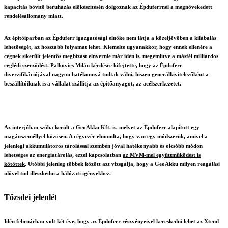
kapacitás bővítő beruházás előkészítésén dolgoznak az Épduferrnél a megnövekedett
rendelésállomány miatt.
Az építőiparban az Épduferr igazgatósági elnöke nem látja a közeljövőben a kilábalás
lehetőségét, az hosszabb folyamat lehet. Kiemelte ugyanakkor, hogy ennek ellenére a
cégnek sikerült jelentős megbízást elnyernie már idén is, megemlítve a
másfél milliárdos
ceglédi szerződést
. Palkovics Milán kérdésre kifejtette, hogy az Épduferr
diverzifikációjával nagyon hatékonnyá tudtak válni, hiszen generálkivitelezőként a
beszállítóiknak is a vállalat szállítja az építőanyagot, az acélszerkezetet.
Az interjúban szóba került a GeoAkku Kft. is, melyet az Épduferr alapított egy
magánszeméllyel közösen. A cégvezér elmondta, hogy van egy módszerük, amivel a
jelenlegi akkumulátoros tárolással szemben jóval hatékonyabb és olcsóbb módon
lehetséges az energiatárolás, ezzel kapcsolatban
az MVM-mel együttműködést is
kötöttek
. Utóbbi jelenleg többek között azt vizsgálja, hogy a GeoAkku milyen reagálási
idővel tud illeszkedni a hálózati igényekhez.
Tőzsdei jelenlét
Idén februárban volt két éve, hogy az Épduferr részvényeivel kereskedni lehet az Xtend