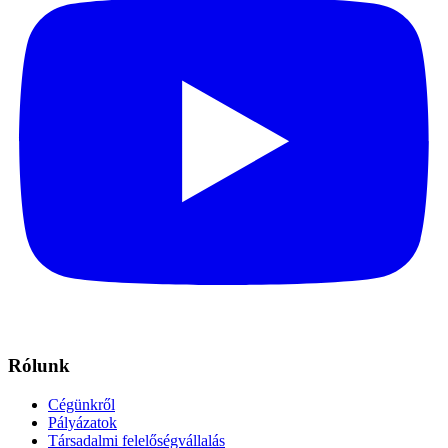
Rólunk
Cégünkről
Pályázatok
Társadalmi felelőségvállalás