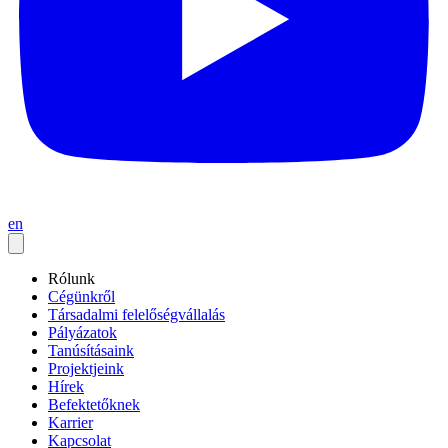
en
Rólunk
Cégünkről
Társadalmi felelőségvállalás
Pályázatok
Tanúsításaink
Projektjeink
Hírek
Befektetőknek
Karrier
Kapcsolat