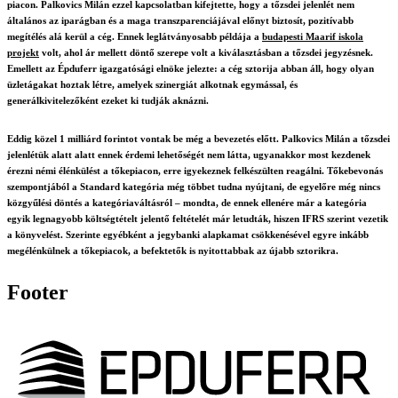
piacon. Palkovics Milán ezzel kapcsolatban kifejtette, hogy a tőzsdei jelenlét nem
általános az iparágban és a maga transzparenciájával előnyt biztosít, pozitívabb
megítélés alá kerül a cég. Ennek leglátványosabb példája a
budapesti Maarif iskola
projekt
volt, ahol ár mellett döntő szerepe volt a kiválasztásban a tőzsdei jegyzésnek.
Emellett az Épduferr igazgatósági elnöke jelezte: a cég sztorija abban áll, hogy olyan
üzletágakat hoztak létre, amelyek szinergiát alkotnak egymással, és
generálkivitelezőként ezeket ki tudják aknázni.
Eddig közel 1 milliárd forintot vontak be még a bevezetés előtt. Palkovics Milán a tőzsdei
jelenlétük alatt alatt ennek érdemi lehetőségét nem látta, ugyanakkor most kezdenek
érezni némi élénkülést a tőkepiacon, erre igyekeznek felkészülten reagálni. Tőkebevonás
szempontjából a Standard kategória még többet tudna nyújtani, de egyelőre még nincs
közgyűlési döntés a kategóriaváltásról – mondta, de ennek ellenére már a kategória
egyik legnagyobb költségtételt jelentő feltételét már letudták, hiszen IFRS szerint vezetik
a könyvelést. Szerinte egyébként a jegybanki alapkamat csökkenésével egyre inkább
megélénkülnek a tőkepiacok, a befektetők is nyitottabbak az újabb sztorikra.
Footer