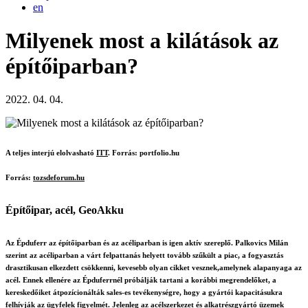
en
Milyenek most a kilátások az
építőiparban?
2022. 04. 04.
A teljes interjú elolvasható
ITT
.
Forrás: portfolio.hu
Forrás:
tozsdeforum.hu
Építőipar, acél, GeoAkku
Az Épduferr az építőiparban és az acéliparban is igen aktív szereplő. Palkovics Milán
szerint az acéliparban a várt felpattanás helyett tovább szűkült a piac, a fogyasztás
drasztikusan elkezdett csökkenni, kevesebb olyan cikket vesznek,amelynek alapanyaga az
acél. Ennek ellenére az Épduferrnél próbálják tartani a korábbi megrendelőket, a
kereskedőiket átpozícionálták sales-es tevékenységre, hogy a gyártói kapacitásukra
felhívják az ügyfelek figyelmét. Jelenleg az acélszerkezet és alkatrészgyártó üzemek