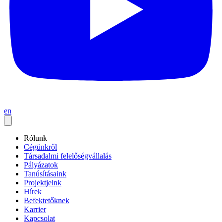
en
Rólunk
Cégünkről
Társadalmi felelőségvállalás
Pályázatok
Tanúsításaink
Projektjeink
Hírek
Befektetőknek
Karrier
Kapcsolat