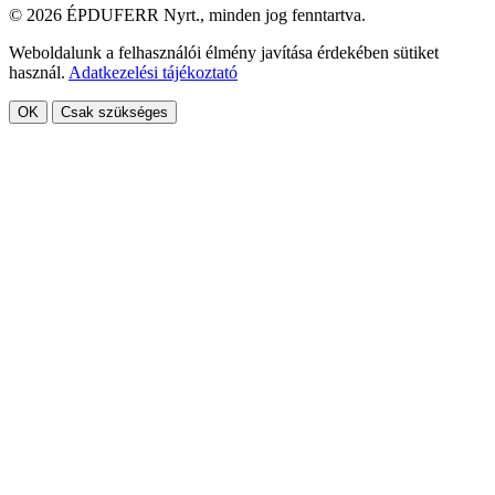
© 2026 ÉPDUFERR Nyrt., minden jog fenntartva.
Weboldalunk a felhasználói élmény javítása érdekében sütiket
használ.
Adatkezelési tájékoztató
OK
Csak szükséges