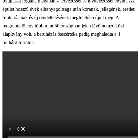
felújítását foglalta magában – tervezéssel és kivitelezéssel együtt. Az
épület hosszú évek elhanyagoltsága után korának, jellegének, eredeti
funkciójának és új rendeltetésének megfelelően újult meg. A
megrendelő egy több mint 50 országban jelen lévő nemzetközi
alapítvány volt, a beruházás összértéke pedig meghaladta a 4
milliárd forintot.