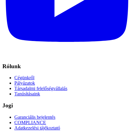
Rólunk
Cégünkről
Pályázatok
Társadalmi felelőségvállalás
Tanúsításaink
Jogi
Garanciális bejelentés
COMPLIANCE
Adatkezelési tájékoztató