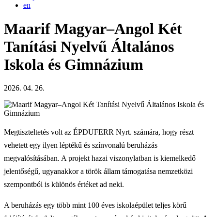
en
Maarif Magyar–Angol Két
Tanítási Nyelvű Általános
Iskola és Gimnázium
2026. 04. 26.
Megtiszteltetés volt az ÉPDUFERR Nyrt. számára, hogy részt
vehetett egy ilyen léptékű és színvonalú beruházás
megvalósításában. A projekt hazai viszonylatban is kiemelkedő
jelentőségű, ugyanakkor a török állam támogatása nemzetközi
szempontból is különös értéket ad neki.
A beruházás egy több mint 100 éves iskolaépület teljes körű