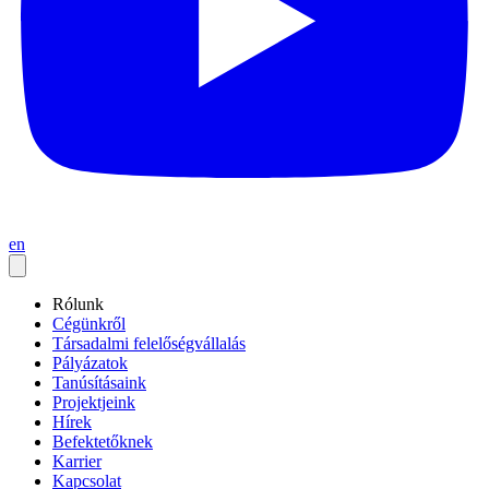
en
Rólunk
Cégünkről
Társadalmi felelőségvállalás
Pályázatok
Tanúsításaink
Projektjeink
Hírek
Befektetőknek
Karrier
Kapcsolat