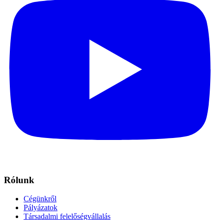
Rólunk
Cégünkről
Pályázatok
Társadalmi felelőségvállalás