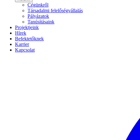
Cégünkről
Társadalmi felelőségvállalás
Pályázatok
Tanúsításaink
Projektjeink
Hírek
Befektetőknek
Karrier
Kapcsolat