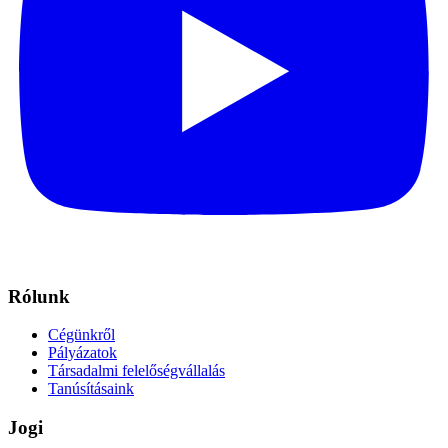
Rólunk
Cégünkről
Pályázatok
Társadalmi felelőségvállalás
Tanúsításaink
Jogi