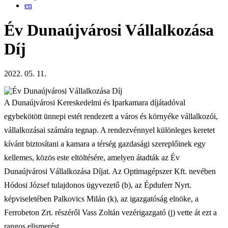
en
Év Dunaújvárosi Vállalkozása
Díj
2022. 05. 11.
A Dunaújvárosi Kereskedelmi és Iparkamara díj­átadóval
egybekötött ünnepi estét rendezett a város és környéke vállalkozói,
vállalkozásai számára tegnap. A rendezvénnyel különleges keretet
kívánt biztosítani a kamara a térség gazdasági szereplőinek egy
kellemes, közös este eltöltésére, amelyen átadták az Év
Dunaújvárosi Vállalkozása Díjat. Az Optimagépszer Kft. nevében
Hódosi József tulajdonos ügyvezető (b), az Épduferr Nyrt.
képviseletében Palkovics Milán (k), az igazgatóság elnöke, a
Ferrobeton Zrt. részéről Vass Zoltán vezérigazgató (j) vette át ezt a
rangos elismerést.