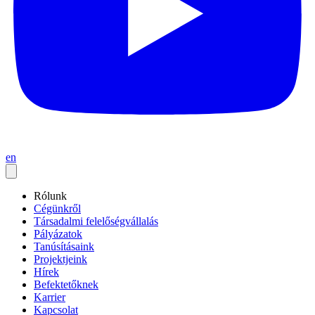
en
Rólunk
Cégünkről
Társadalmi felelőségvállalás
Pályázatok
Tanúsításaink
Projektjeink
Hírek
Befektetőknek
Karrier
Kapcsolat