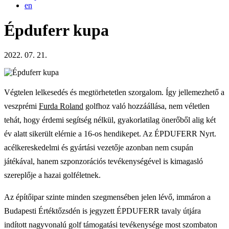
en
Épduferr kupa
2022. 07. 21.
Végtelen lelkesedés és megtörhetetlen szorgalom. Így jellemezhető a
veszprémi
Furda Roland
golfhoz való hozzáállása, nem véletlen
tehát, hogy érdemi segítség nélkül, gyakorlatilag önerőből alig két
év alatt sikerült elérnie a 16-os hendikepet. Az ÉPDUFERR Nyrt.
acélkereskedelmi és gyártási vezetője azonban nem csupán
játékával, hanem szponzorációs tevékenységével is kimagasló
szereplője a hazai golféletnek.
Az építőipar szinte minden szegmensében jelen lévő, immáron a
Budapesti Értéktőzsdén is jegyzett ÉPDUFERR tavaly útjára
indított nagyvonalú golf támogatási tevékenysége most szombaton