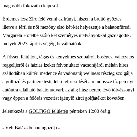
magasabb fokozatba kapcsol.
Érdemes lesz Zirc felé venni az irányt, hiszen a bruttó győztes,
illetve a férfi és női mezőny első két-két helyezettje a balatonfüredi
Margaréta Hotelbe szóló két személyes utalványokkal gazdagodik,
melyek 2023. április végéig beválthatóak.
A frissen felújított, tágas és kényelmes szobáiról, bőséges, változatos
reggelijéről és házias ízeket felvonultató vacsorájáról méltán híres
szállodában kültéri medence és vadonatúj wellness részleg szolgálja
a golfozó és partnere testi, lelki felfrissülését a mindössze tíz percnyi
autóútra található balatonudvari, az alig húsz percre lévő tótvázsonyi
vagy éppen a félórás vezetést igénylő zirci golfjátékot követően.
Jelentkezés a
GOLFiGO felületén
pénteken 12:00 óráig!
- Véh Balázs beharangozója -