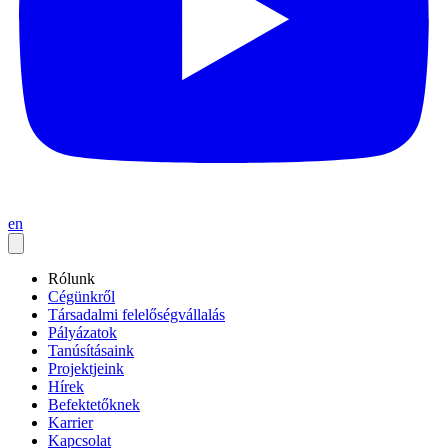
en
Rólunk
Cégünkről
Társadalmi felelőségvállalás
Pályázatok
Tanúsításaink
Projektjeink
Hírek
Befektetőknek
Karrier
Kapcsolat