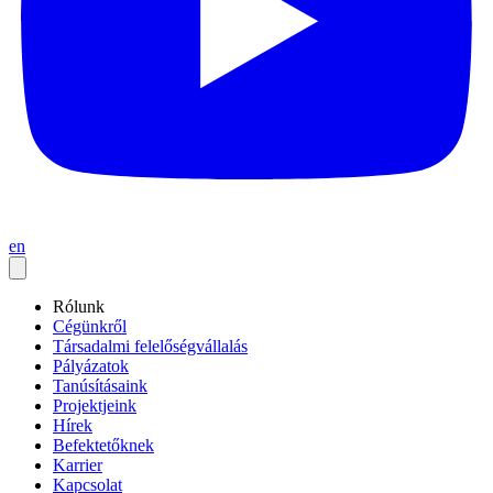
en
Rólunk
Cégünkről
Társadalmi felelőségvállalás
Pályázatok
Tanúsításaink
Projektjeink
Hírek
Befektetőknek
Karrier
Kapcsolat