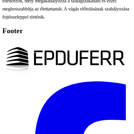
ellenőrzött, mely megakadályozza a szalagszakadást és ezzel
meghosszabbítja az élettartamát. A vágás előtolásának szabályozása
fojtószeleppel történik.
Footer