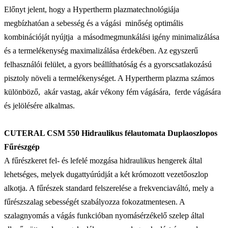
Előnyt jelent, hogy a Hypertherm plazmatechnológiája
megbízhatóan a sebesség és a vágási minőség optimális
kombinációját nyújtja a másodmegmunkálási igény minimalizálása
és a termelékenység maximalizálása érdekében. Az egyszerű
felhasználói felület, a gyors beállíthatóság és a gyorscsatlakozású
pisztoly növeli a termelékenységet. A Hypertherm plazma számos
különböző, akár vastag, akár vékony fém vágására, ferde vágására
és jelölésére alkalmas.
CUTERAL CSM 550 Hidraulikus félautomata Duplaoszlopos
Fűrészgép
A fűrészkeret fel- és lefelé mozgása hidraulikus hengerek által
lehetséges, melyek dugattyúrúdját a két krómozott vezetőoszlop
alkotja. A fűrészek standard felszerelése a frekvenciaváltó, mely a
fűrészszalag sebességét szabályozza fokozatmentesen. A
szalagnyomás a vágás funkcióban nyomásérzékelő szelep által