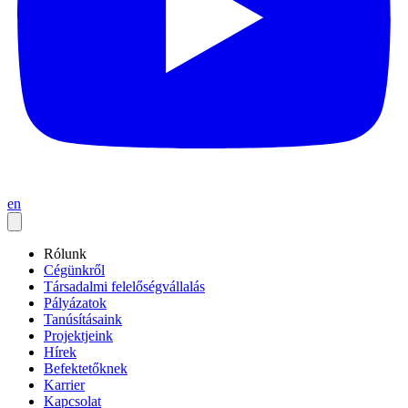
en
Rólunk
Cégünkről
Társadalmi felelőségvállalás
Pályázatok
Tanúsításaink
Projektjeink
Hírek
Befektetőknek
Karrier
Kapcsolat