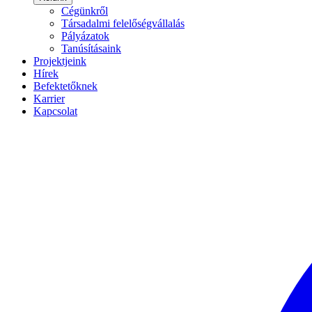
Cégünkről
Társadalmi felelőségvállalás
Pályázatok
Tanúsításaink
Projektjeink
Hírek
Befektetőknek
Karrier
Kapcsolat