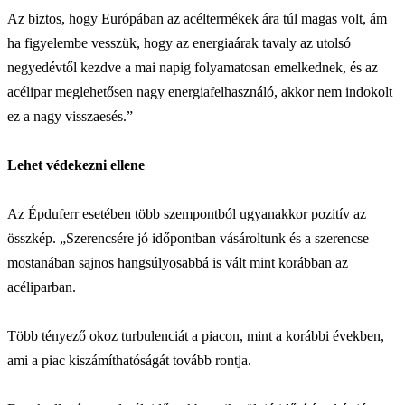
Az biztos, hogy Európában az acéltermékek ára túl magas volt, ám
ha figyelembe vesszük, hogy az energiaárak tavaly az utolsó
negyedévtől kezdve a mai napig folyamatosan emelkednek, és az
acélipar meglehetősen nagy energiafelhasználó, akkor nem indokolt
ez a nagy visszaesés.”
Lehet védekezni ellene
Az Épduferr esetében több szempontból ugyanakkor pozitív az
összkép. „Szerencsére jó időpontban vásároltunk és a szerencse
mostanában sajnos hangsúlyosabbá is vált mint korábban az
acéliparban.
Több tényező okoz turbulenciát a piacon, mint a korábbi években,
ami a piac kiszámíthatóságát tovább rontja.