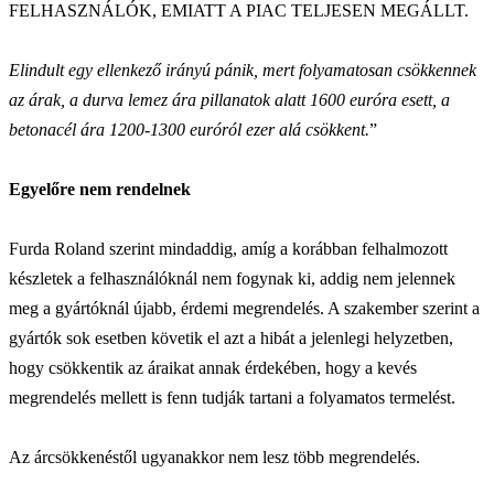
FELHASZNÁLÓK, EMIATT A PIAC TELJESEN MEGÁLLT.
Elindult egy ellenkező irányú pánik, mert folyamatosan csökkennek
az árak, a durva lemez ára pillanatok alatt 1600 euróra esett, a
betonacél ára 1200-1300 euróról ezer alá csökkent.
”
Egyelőre nem rendelnek
Furda Roland szerint mindaddig, amíg a korábban felhalmozott
készletek a felhasználóknál nem fogynak ki, addig nem jelennek
meg a gyártóknál újabb, érdemi megrendelés. A szakember szerint a
gyártók sok esetben követik el azt a hibát a jelenlegi helyzetben,
hogy csökkentik az áraikat annak érdekében, hogy a kevés
megrendelés mellett is fenn tudják tartani a folyamatos termelést.
Az árcsökkenéstől ugyanakkor nem lesz több megrendelés.