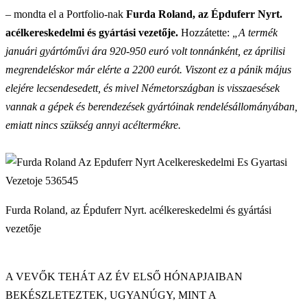
– mondta el a Portfolio-nak
Furda Roland, az Épduferr Nyrt.
acélkereskedelmi és gyártási vezetője.
Hozzátette:
„A termék
januári gyártóművi ára 920-950 euró volt tonnánként, ez áprilisi
megrendeléskor már elérte a 2200 eurót. Viszont ez a pánik május
elejére lecsendesedett, és mivel Németországban is visszaesések
vannak a gépek és berendezések gyártóinak rendelésállományában,
emiatt nincs szükség annyi acéltermékre.
Furda Roland, az Épduferr Nyrt. acélkereskedelmi és gyártási
vezetője
A VEVŐK TEHÁT AZ ÉV ELSŐ HÓNAPJAIBAN
BEKÉSZLETEZTEK, UGYANÚGY, MINT A