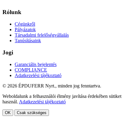
Rólunk
Cégünkről
Pályázatok
Társadalmi felelőségvállalás
Tanúsításaink
Jogi
Garanciális bejelentés
COMPLIANCE
Adatkezelési tájékoztató
© 2026 ÉPDUFERR Nyrt., minden jog fenntartva.
Weboldalunk a felhasználói élmény javítása érdekében sütiket
használ.
Adatkezelési tájékoztató
OK
Csak szükséges