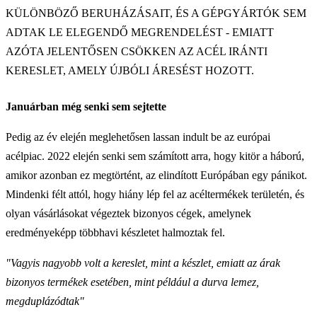
KÜLÖNBÖZŐ BERUHÁZÁSAIT, ÉS A GÉPGYÁRTÓK SEM
ADTAK LE ELEGENDŐ MEGRENDELÉST - EMIATT
AZÓTA JELENTŐSEN CSÖKKEN AZ ACÉL IRÁNTI
KERESLET, AMELY ÚJBÓLI ÁRESÉST HOZOTT.
Januárban még senki sem sejtette
Pedig az év elején meglehetősen lassan indult be az európai
acélpiac. 2022 elején senki sem számított arra, hogy kitör a háború,
amikor azonban ez megtörtént, az elindított Európában egy pánikot.
Mindenki félt attól, hogy hiány lép fel az acéltermékek területén, és
olyan vásárlásokat végeztek bizonyos cégek, amelynek
eredményeképp többhavi készletet halmoztak fel.
"Vagyis nagyobb volt a kereslet, mint a készlet, emiatt az árak
bizonyos termékek esetében, mint például a durva lemez,
megduplázódtak"