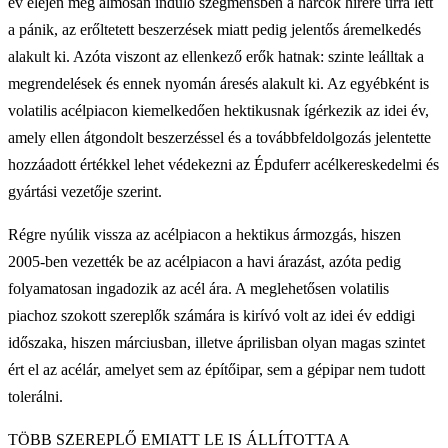
év elején még álmosan induló szegmensben a harcok hírére úrrá lett
a pánik, az erőltetett beszerzések miatt pedig jelentős áremelkedés
alakult ki. Azóta viszont az ellenkező erők hatnak: szinte leálltak a
megrendelések és ennek nyomán áresés alakult ki. Az egyébként is
volatilis acélpiacon kiemelkedően hektikusnak ígérkezik az idei év,
amely ellen átgondolt beszerzéssel és a továbbfeldolgozás jelentette
hozzáadott értékkel lehet védekezni az Épduferr acélkereskedelmi és
gyártási vezetője szerint.
Régre nyúlik vissza az acélpiacon a hektikus ármozgás, hiszen
2005-ben vezették be az acélpiacon a havi árazást, azóta pedig
folyamatosan ingadozik az acél ára. A meglehetősen volatilis
piachoz szokott szereplők számára is kirívó volt az idei év eddigi
időszaka, hiszen márciusban, illetve áprilisban olyan magas szintet
ért el az acélár, amelyet sem az építőipar, sem a gépipar nem tudott
tolerálni.
TÖBB SZEREPLŐ EMIATT LE IS ÁLLÍTOTTA A