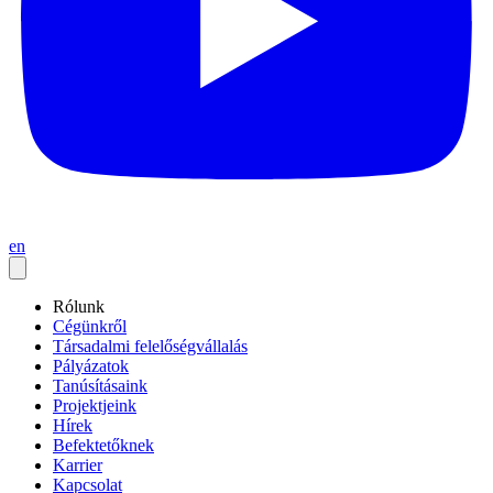
en
Rólunk
Cégünkről
Társadalmi felelőségvállalás
Pályázatok
Tanúsításaink
Projektjeink
Hírek
Befektetőknek
Karrier
Kapcsolat