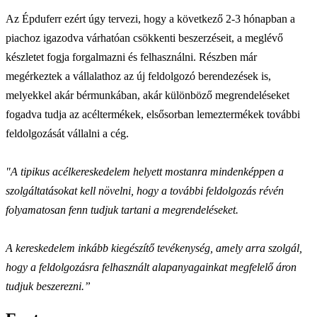
Az Épduferr ezért úgy tervezi, hogy a következő 2-3 hónapban a
piachoz igazodva várhatóan csökkenti beszerzéseit, a meglévő
készletet fogja forgalmazni és felhasználni. Részben már
megérkeztek a vállalathoz az új feldolgozó berendezések is,
melyekkel akár bérmunkában, akár különböző megrendeléseket
fogadva tudja az acéltermékek, elsősorban lemeztermékek további
feldolgozását vállalni a cég.
"A tipikus acélkereskedelem helyett mostanra mindenképpen a
szolgáltatásokat kell növelni, hogy a további feldolgozás révén
folyamatosan fenn tudjuk tartani a megrendeléseket.
A kereskedelem inkább kiegészítő tevékenység, amely arra szolgál,
hogy a feldolgozásra felhasznált alapanyagainkat megfelelő áron
tudjuk beszerezni.”