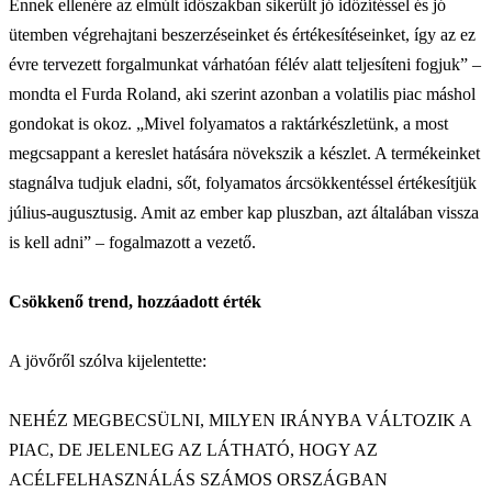
Ennek ellenére az elmúlt időszakban sikerült jó időzítéssel és jó
ütemben végrehajtani beszerzéseinket és értékesítéseinket, így az ez
évre tervezett forgalmunkat várhatóan félév alatt teljesíteni fogjuk” –
mondta el Furda Roland, aki szerint azonban a volatilis piac máshol
gondokat is okoz. „Mivel folyamatos a raktárkészletünk, a most
megcsappant a kereslet hatására növekszik a készlet. A termékeinket
stagnálva tudjuk eladni, sőt, folyamatos árcsökkentéssel értékesítjük
július-augusztusig. Amit az ember kap pluszban, azt általában vissza
is kell adni” – fogalmazott a vezető.
Csökkenő trend, hozzáadott érték
A jövőről szólva kijelentette:
NEHÉZ MEGBECSÜLNI, MILYEN IRÁNYBA VÁLTOZIK A
PIAC, DE JELENLEG AZ LÁTHATÓ, HOGY AZ
ACÉLFELHASZNÁLÁS SZÁMOS ORSZÁGBAN