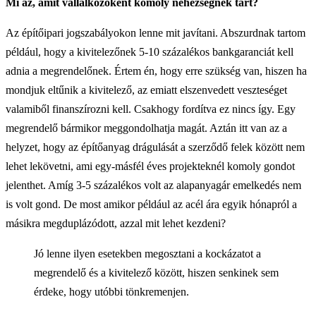
Mi az, amit vállalkozóként komoly nehézségnek tart?
Az építőipari jogszabályokon lenne mit javítani. Abszurdnak tartom
például, hogy a kivitelezőnek 5-10 százalékos bankgaranciát kell
adnia a megrendelőnek. Értem én, hogy erre szükség van, hiszen ha
mondjuk eltűnik a kivitelező, az emiatt elszenvedett veszteséget
valamiből finanszírozni kell. Csakhogy fordítva ez nincs így. Egy
megrendelő bármikor meggondolhatja magát. Aztán itt van az a
helyzet, hogy az építőanyag drágulását a szerződő felek között nem
lehet lekövetni, ami egy-másfél éves projekteknél komoly gondot
jelenthet. Amíg 3-5 százalékos volt az alapanyagár emelkedés nem
is volt gond. De most amikor például az acél ára egyik hónapról a
másikra megduplázódott, azzal mit lehet kezdeni?
Jó lenne ilyen esetekben megosztani a kockázatot a
megrendelő és a kivitelező között, hiszen senkinek sem
érdeke, hogy utóbbi tönkremenjen.