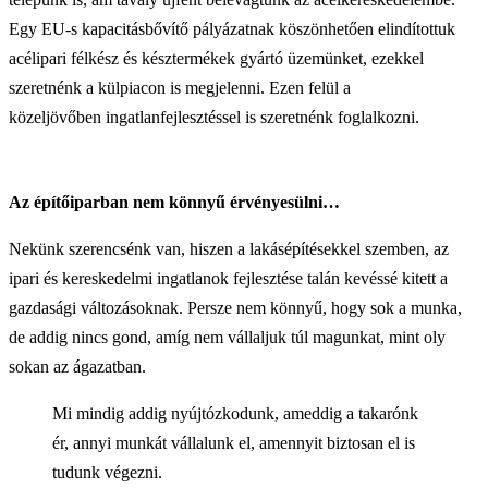
Egy EU-s kapacitásbővítő pályázatnak köszönhetően elindítottuk
acélipari félkész és késztermékek gyártó üzemünket, ezekkel
szeretnénk a külpiacon is megjelenni. Ezen felül a
közeljövőben ingatlanfejlesztéssel is szeretnénk foglalkozni.
Az építőiparban nem könnyű érvényesülni…
Nekünk szerencsénk van, hiszen a lakásépítésekkel szemben, az
ipari és kereskedelmi ingatlanok fejlesztése talán kevéssé kitett a
gazdasági változásoknak. Persze nem könnyű, hogy sok a munka,
de addig nincs gond, amíg nem vállaljuk túl magunkat, mint oly
sokan az ágazatban.
Mi mindig addig nyújtózkodunk, ameddig a takarónk
ér, annyi munkát vállalunk el, amennyit biztosan el is
tudunk végezni.