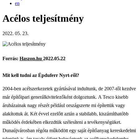
en
Acélos teljesítmény
2022. 05. 23.
Forrás:
Haszon.hu
2022.05.22
Mit kell tudni az Épduferr Nyrt-ről?
2004-ben acélszerkezetek gyártásával indultunk, de 2007-től kezdve
már építőipari generálkivitelezőként dolgoztunk. A Tesco kisebb
áruházainak nagy részét például országszerte mi építettük vagy
alakítottuk át. Két évvel ezelőtt aztán a stabilabb, kiszámíthatóbb
működés érdekében elkezdtük szélesíteni a tevékenységüket.
Dunaújvárosban régóta működött egy saját építőanyag kereskedelmi
telepünk is, ám tavaly újfent belevágtunk az acélkereskedelembe.