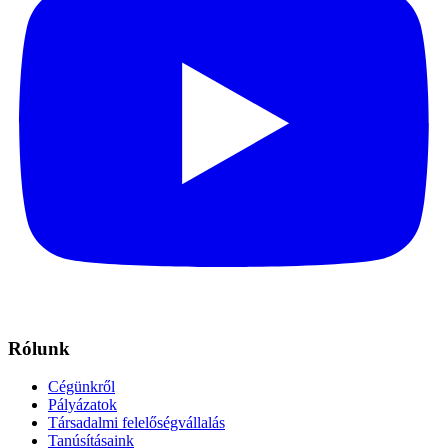
Rólunk
Cégünkről
Pályázatok
Társadalmi felelőségvállalás
Tanúsításaink