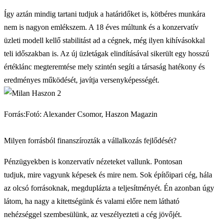
Így aztán mindig tartani tudjuk a határidőket is, kötbéres munkára
nem is nagyon emlékszem. A 18 éves múltunk és a konzervatív
üzleti modell kellő stabilitást ad a cégnek, még ilyen kihívásokkal
teli időszakban is. Az új üzletágak elindításával sikerült egy hosszú
értéklánc megteremtése mely szintén segíti a társaság hatékony és
eredményes működését, javítja versenyképességét.
Forrás:Fotó: Alexander Csomor, Haszon Magazin
Milyen forrásból finanszírozták a vállalkozás fejlődését?
Pénzügyekben is konzervatív nézeteket vallunk. Pontosan
tudjuk, mire vagyunk képesek és mire nem. Sok építőipari cég, hála
az olcsó forrásoknak, megduplázta a teljesítményét. Én azonban úgy
látom, ha nagy a kitettségünk és valami előre nem látható
nehézséggel szembesülünk, az veszélyezteti a cég jövőjét.