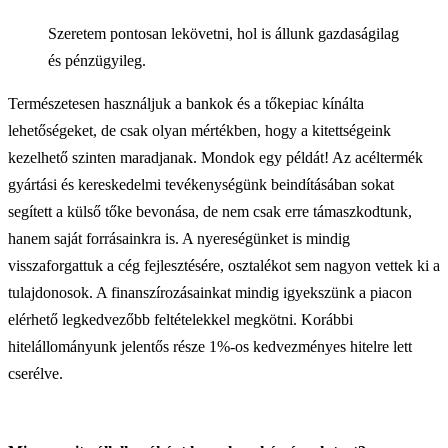
Szeretem pontosan lekövetni, hol is állunk gazdaságilag
és pénzügyileg.
Természetesen használjuk a bankok és a tőkepiac kínálta
lehetőségeket, de csak olyan mértékben, hogy a kitettségeink
kezelhető szinten maradjanak. Mondok egy példát! Az acéltermék
gyártási és kereskedelmi tevékenységünk beindításában sokat
segített a külső tőke bevonása, de nem csak erre támaszkodtunk,
hanem saját forrásainkra is. A nyereségünket is mindig
visszaforgattuk a cég fejlesztésére, osztalékot sem nagyon vettek ki a
tulajdonosok. A finanszírozásainkat mindig igyekszünk a piacon
elérhető legkedvezőbb feltételekkel megkötni. Korábbi
hitelállományunk jelentős része 1%-os kedvezményes hitelre lett
cserélve.