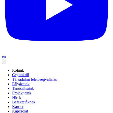
en
Rólunk
Cégünkről
Társadalmi felelőségvállalás
Pályázatok
Tanúsításaink
Projektjeink
Hírek
Befektetőknek
Karrier
Kapcsolat