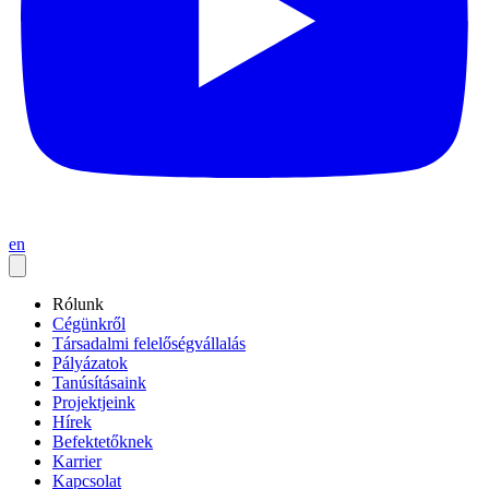
en
Rólunk
Cégünkről
Társadalmi felelőségvállalás
Pályázatok
Tanúsításaink
Projektjeink
Hírek
Befektetőknek
Karrier
Kapcsolat