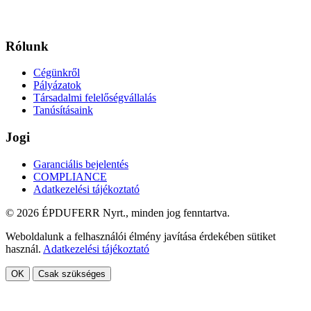
Rólunk
Cégünkről
Pályázatok
Társadalmi felelőségvállalás
Tanúsításaink
Jogi
Garanciális bejelentés
COMPLIANCE
Adatkezelési tájékoztató
© 2026 ÉPDUFERR Nyrt., minden jog fenntartva.
Weboldalunk a felhasználói élmény javítása érdekében sütiket
használ.
Adatkezelési tájékoztató
OK
Csak szükséges