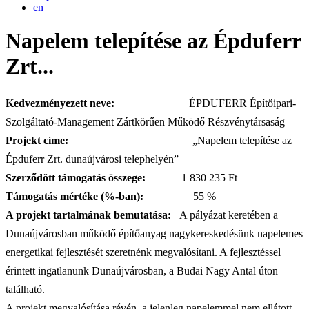
en
Napelem telepítése az Épduferr
Zrt...
Kedvezményezett neve:
ÉPDUFERR Építőipari-
Szolgáltató-Management Zártkörűen Működő Részvénytársaság
Projekt címe:
„Napelem telepítése az
Épduferr Zrt. dunaújvárosi telephelyén”
Szerződött támogatás összege:
1 830 235 Ft
Támogatás mértéke (%-ban):
55 %
A projekt tartalmának bemutatása:
A pályázat keretében a
Dunaújvárosban működő építőanyag nagykereskedésünk napelemes
energetikai fejlesztését szeretnénk megvalósítani. A fejlesztéssel
érintett ingatlanunk Dunaújvárosban, a Budai Nagy Antal úton
található.
A projekt megvalósítása révén, a jelenleg napelemmel nem ellátott