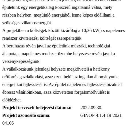
épületünk egy energetikailag korszerű ingatlanná válna, mely
részben helyben, megújuló energiából lenne képes előállítani a
szükséges villamosenergiát.
A projektben a költségek között kizárólag a 10,36 kWp-s napelemes
rendszer kivitelezési költségét szerepeltetjük.
A beruházás révén javul az épületünk műszaki, technológiai
állapota, a napelemes rendszer üzembe helyezése révén javul a
versenyképességünk.
A vállalkozásunk jelenlegi helyzete megköveteli a hatékony
erőforrás gazdálkodást, azaz ezen belül az ingatlan állományunk
energetikai fejlesztését is. Az épület napelemes fejlesztése bizalmat
ébreszt vásárlóinkban, azaz közvetetten forgalombővülést is
előidézhet.
Projekt tervezett befejezési dátuma:
2022.09.30.
Projekt azonosító száma:
GINOP-4.1.4-19-2021-
04106