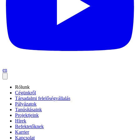
en
Rólunk
Cégünkről
Társadalmi felelőségvállalás
Pályázatok
Tanúsításaink
Projektjeink
Hírek
Befektetőknek
Karrier
Kapcsolat