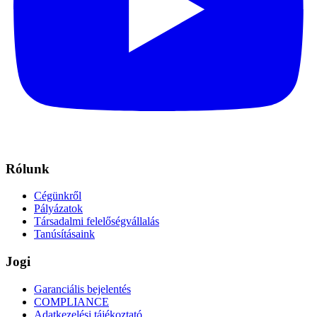
Rólunk
Cégünkről
Pályázatok
Társadalmi felelőségvállalás
Tanúsításaink
Jogi
Garanciális bejelentés
COMPLIANCE
Adatkezelési tájékoztató