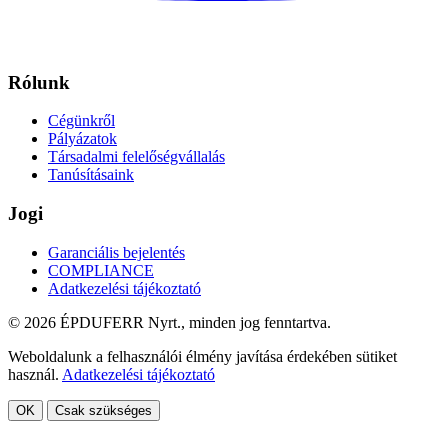
Rólunk
Cégünkről
Pályázatok
Társadalmi felelőségvállalás
Tanúsításaink
Jogi
Garanciális bejelentés
COMPLIANCE
Adatkezelési tájékoztató
© 2026 ÉPDUFERR Nyrt., minden jog fenntartva.
Weboldalunk a felhasználói élmény javítása érdekében sütiket
használ.
Adatkezelési tájékoztató
OK
Csak szükséges