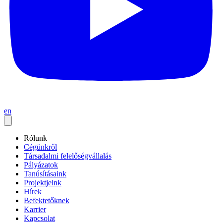
en
Rólunk
Cégünkről
Társadalmi felelőségvállalás
Pályázatok
Tanúsításaink
Projektjeink
Hírek
Befektetőknek
Karrier
Kapcsolat