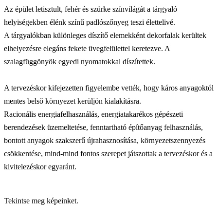
Az épület letisztult, fehér és szürke színvilágát a tárgyaló
helyiségekben élénk színű padlószőnyeg teszi élettelivé.
A tárgyalókban különleges díszítő elemekként dekorfalak kerültek
elhelyezésre elegáns fekete üvegfelülettel keretezve. A
szalagfüggönyök egyedi nyomatokkal díszítettek.
A tervezéskor kifejezetten figyelembe vették, hogy káros anyagoktól
mentes belső környezet kerüljön kialakításra.
Racionális energiafelhasználás, energiatakarékos gépészeti
berendezések üzemeltetése, fenntartható építőanyag felhasználás,
bontott anyagok szakszerű újrahasznosítása, környezetszennyezés
csökkentése, mind-mind fontos szerepet játszottak a tervezéskor és a
kivitelezéskor egyaránt.
Tekintse meg képeinket.