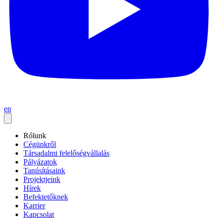
en
Rólunk
Cégünkről
Társadalmi felelőségvállalás
Pályázatok
Tanúsításaink
Projektjeink
Hírek
Befektetőknek
Karrier
Kapcsolat