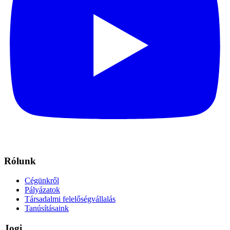
Rólunk
Cégünkről
Pályázatok
Társadalmi felelőségvállalás
Tanúsításaink
Jogi