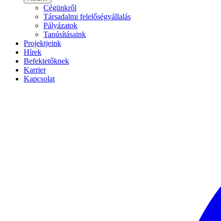
Cégünkről
Társadalmi felelőségvállalás
Pályázatok
Tanúsításaink
Projektjeink
Hírek
Befektetőknek
Karrier
Kapcsolat