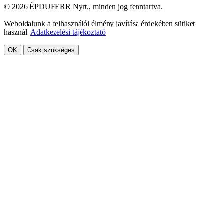
© 2026 ÉPDUFERR Nyrt., minden jog fenntartva.
Weboldalunk a felhasználói élmény javítása érdekében sütiket
használ.
Adatkezelési tájékoztató
OK
Csak szükséges