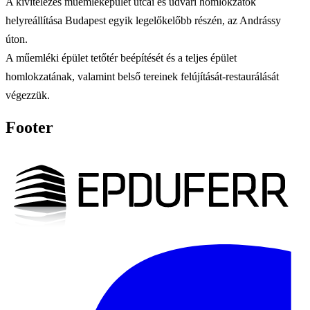
A kivitelezés műemléképület utcai és udvari homlokzatok
helyreállítása Budapest egyik legelőkelőbb részén, az Andrássy
úton.
A műemléki épület tetőtér beépítését és a teljes épület
homlokzatának, valamint belső tereinek felújítását-restaurálását
végezzük.
Footer