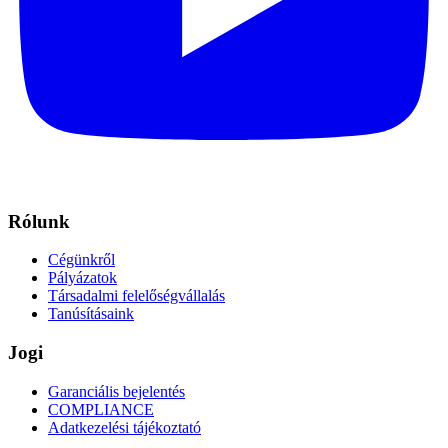
Rólunk
Cégünkről
Pályázatok
Társadalmi felelőségvállalás
Tanúsításaink
Jogi
Garanciális bejelentés
COMPLIANCE
Adatkezelési tájékoztató