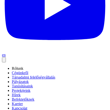
en
Rólunk
Cégünkről
Társadalmi felelőségvállalás
Pályázatok
Tanúsításaink
Projektjeink
Hírek
Befektetőknek
Karrier
Kapcsolat