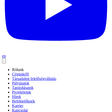
en
Rólunk
Cégünkről
Társadalmi felelőségvállalás
Pályázatok
Tanúsításaink
Projektjeink
Hírek
Befektetőknek
Karrier
Kapcsolat