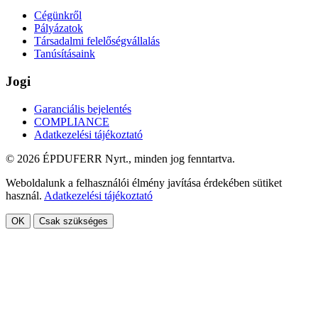
Cégünkről
Pályázatok
Társadalmi felelőségvállalás
Tanúsításaink
Jogi
Garanciális bejelentés
COMPLIANCE
Adatkezelési tájékoztató
© 2026 ÉPDUFERR Nyrt., minden jog fenntartva.
Weboldalunk a felhasználói élmény javítása érdekében sütiket
használ.
Adatkezelési tájékoztató
OK
Csak szükséges