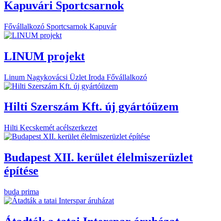
Kapuvári Sportcsarnok
Fővállalkozó
Sportcsarnok
Kapuvár
LINUM projekt
Linum
Nagykovácsi
Üzlet
Iroda
Fővállalkozó
Hilti Szerszám Kft. új gyártóüzem
Hilti
Kecskemét
acélszerkezet
Budapest XII. kerület élelmiszerüzlet
építése
buda
prima