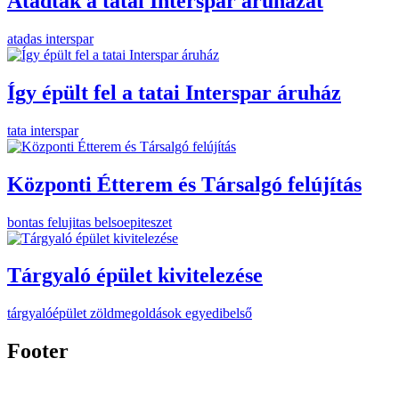
Átadták a tatai Interspar áruházat
atadas
interspar
Így épült fel a tatai Interspar áruház
tata
interspar
Központi Étterem és Társalgó felújítás
bontas
felujitas
belsoepiteszet
Tárgyaló épület kivitelezése
tárgyalóépület
zöldmegoldások
egyedibelső
Footer