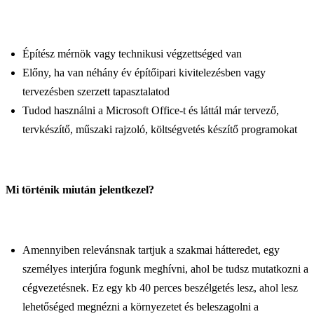
Építész mérnök vagy technikusi végzettséged van
Előny, ha van néhány év építőipari kivitelezésben vagy
tervezésben szerzett tapasztalatod
Tudod használni a Microsoft Office-t és láttál már tervező,
tervkészítő, műszaki rajzoló, költségvetés készítő programokat
Mi történik miután jelentkezel?
Amennyiben relevánsnak tartjuk a szakmai hátteredet, egy
személyes interjúra fogunk meghívni, ahol be tudsz mutatkozni a
cégvezetésnek. Ez egy kb 40 perces beszélgetés lesz, ahol lesz
lehetőséged megnézni a környezetet és beleszagolni a