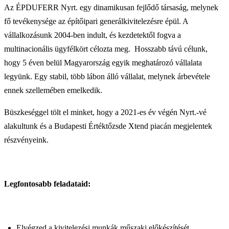
Az ÉPDUFERR Nyrt. egy dinamikusan fejlődő társaság, melynek
fő tevékenysége az építőipari generálkivitelezésre épül. A
vállalkozásunk 2004-ben indult, és kezdetektől fogva a
multinacionális ügyfélkört célozta meg.
Hosszabb távú célunk,
hogy 5 éven belül Magyarország egyik meghatározó vállalata
legyünk. Egy stabil, több lábon álló vállalat, melynek árbevétele
ennek szellemében emelkedik.
Büszkeséggel tölt el minket, hogy a 2021-es év végén Nyrt.-vé
alakultunk és a Budapesti Értéktőzsde Xtend piacán megjelentek
részvényeink.
Legfontosabb feladataid:
Elvégzed a kivitelezési munkák műszaki előkészítését