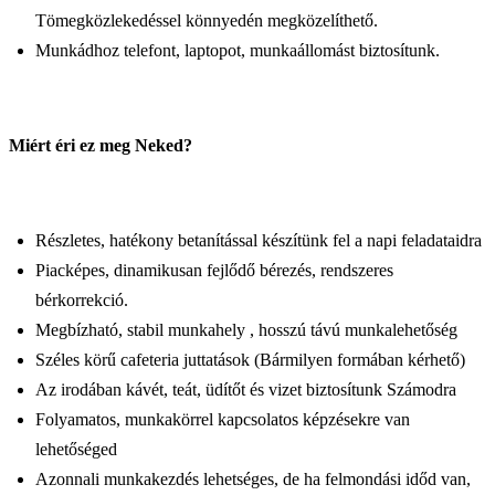
Tömegközlekedéssel könnyedén megközelíthető.
Munkádhoz telefont, laptopot, munkaállomást biztosítunk.
Miért éri ez meg Neked?
Részletes, hatékony betanítással készítünk fel a napi feladataidra
Piacképes, dinamikusan fejlődő bérezés, rendszeres
bérkorrekció.
Megbízható, stabil munkahely , hosszú távú munkalehetőség
Széles körű cafeteria juttatások (Bármilyen formában kérhető)
Az irodában kávét, teát, üdítőt és vizet biztosítunk Számodra
Folyamatos, munkakörrel kapcsolatos képzésekre van
lehetőséged
Azonnali munkakezdés lehetséges, de ha felmondási időd van,