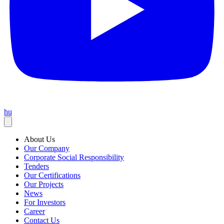
hu
About Us
Our Company
Corporate Social Responsibility
Tenders
Our Certifications
Our Projects
News
For Investors
Career
Contact Us