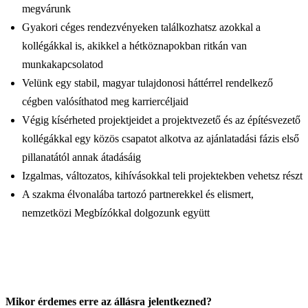
megvárunk
Gyakori céges rendezvényeken találkozhatsz azokkal a
kollégákkal is, akikkel a hétköznapokban ritkán van
munkakapcsolatod
Velünk egy stabil, magyar tulajdonosi háttérrel rendelkező
cégben valósíthatod meg karriercéljaid
Végig kísérheted projektjeidet a projektvezető és az építésvezető
kollégákkal egy közös csapatot alkotva az ajánlatadási fázis első
pillanatától annak átadásáig
Izgalmas, változatos, kihívásokkal teli projektekben vehetsz részt
A szakma élvonalába tartozó partnerekkel és elismert,
nemzetközi Megbízókkal dolgozunk együtt
Mikor érdemes erre az állásra jelentkezned?