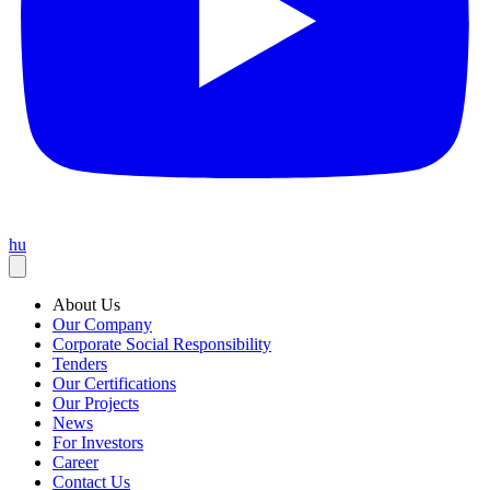
hu
About Us
Our Company
Corporate Social Responsibility
Tenders
Our Certifications
Our Projects
News
For Investors
Career
Contact Us