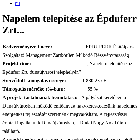
hu
Napelem telepítése az Épduferr
Zrt...
Kedvezményezett neve:
ÉPDUFERR Építőipari-
Szolgáltató-Management Zártkörűen Működő Részvénytársaság
Projekt címe:
„Napelem telepítése az
Épduferr Zrt. dunaújvárosi telephelyén”
Szerződött támogatás összege:
1 830 235 Ft
Támogatás mértéke (%-ban):
55 %
A projekt tartalmának bemutatása:
A pályázat keretében a
Dunaújvárosban működő építőanyag nagykereskedésünk napelemes
energetikai fejlesztését szeretnénk megvalósítani. A fejlesztéssel
érintett ingatlanunk Dunaújvárosban, a Budai Nagy Antal úton
található.
A projekt megvalósítása révén, a jelenleg napelemmel nem ellátott