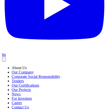
hu
About Us
Our Company
Corporate Social Responsibility
Tenders
Our Certifications
Our Projects
News
For Investors
Career
Contact Us