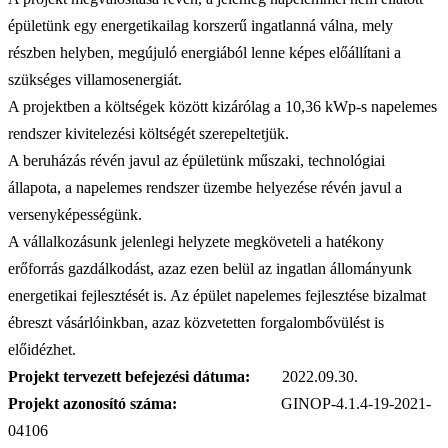
épületünk egy energetikailag korszerű ingatlanná válna, mely
részben helyben, megújuló energiából lenne képes előállítani a
szükséges villamosenergiát.
A projektben a költségek között kizárólag a 10,36 kWp-s napelemes
rendszer kivitelezési költségét szerepeltetjük.
A beruházás révén javul az épületünk műszaki, technológiai
állapota, a napelemes rendszer üzembe helyezése révén javul a
versenyképességünk.
A vállalkozásunk jelenlegi helyzete megköveteli a hatékony
erőforrás gazdálkodást, azaz ezen belül az ingatlan állományunk
energetikai fejlesztését is. Az épület napelemes fejlesztése bizalmat
ébreszt vásárlóinkban, azaz közvetetten forgalombővülést is
előidézhet.
Projekt tervezett befejezési dátuma:
2022.09.30.
Projekt azonosító száma:
GINOP-4.1.4-19-2021-
04106