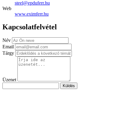
steel@epduferr.hu
Web
www.eximferr.hu
Kapcsolatfelvétel
Név
Email
Tárgy
Üzenet
Küldés