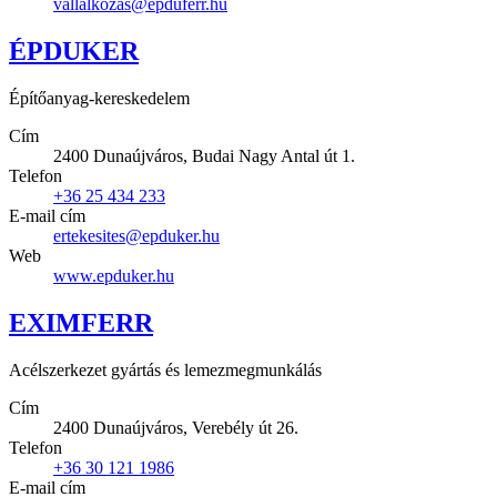
vallalkozas@epduferr.hu
ÉPDUKER
Építőanyag-kereskedelem
Cím
2400 Dunaújváros, Budai Nagy Antal út 1.
Telefon
+36 25 434 233
E-mail cím
ertekesites@epduker.hu
Web
www.epduker.hu
EXIMFERR
Acélszerkezet gyártás és lemezmegmunkálás
Cím
2400 Dunaújváros, Verebély út 26.
Telefon
+36 30 121 1986
E-mail cím