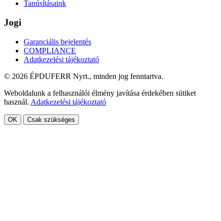
Tanúsításaink
Jogi
Garanciális bejelentés
COMPLIANCE
Adatkezelési tájékoztató
© 2026 ÉPDUFERR Nyrt., minden jog fenntartva.
Weboldalunk a felhasználói élmény javítása érdekében sütiket
használ.
Adatkezelési tájékoztató
OK
Csak szükséges