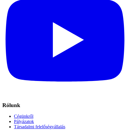
Rólunk
Cégünkről
Pályázatok
Társadalmi felelőségvállalás