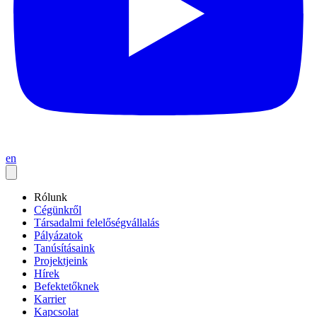
en
Rólunk
Cégünkről
Társadalmi felelőségvállalás
Pályázatok
Tanúsításaink
Projektjeink
Hírek
Befektetőknek
Karrier
Kapcsolat