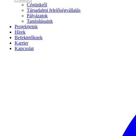
Cégünkről
Társadalmi felelőségvállalás
Pályázatok
Tanúsításaink
Projektjeink
Hírek
Befektetőknek
Karrier
Kapcsolat