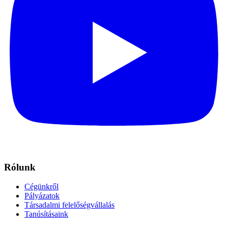
Rólunk
Cégünkről
Pályázatok
Társadalmi felelőségvállalás
Tanúsításaink