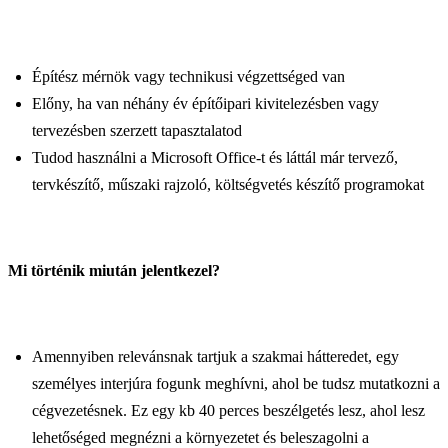
Építész mérnök vagy technikusi végzettséged van
Előny, ha van néhány év építőipari kivitelezésben vagy
tervezésben szerzett tapasztalatod
Tudod használni a Microsoft Office-t és láttál már tervező,
tervkészítő, műszaki rajzoló, költségvetés készítő programokat
Mi történik miután jelentkezel?
Amennyiben relevánsnak tartjuk a szakmai hátteredet, egy
személyes interjúra fogunk meghívni, ahol be tudsz mutatkozni a
cégvezetésnek. Ez egy kb 40 perces beszélgetés lesz, ahol lesz
lehetőséged megnézni a környezetet és beleszagolni a