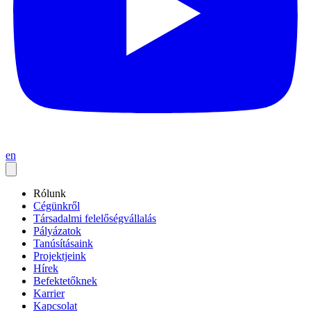
en
Rólunk
Cégünkről
Társadalmi felelőségvállalás
Pályázatok
Tanúsításaink
Projektjeink
Hírek
Befektetőknek
Karrier
Kapcsolat