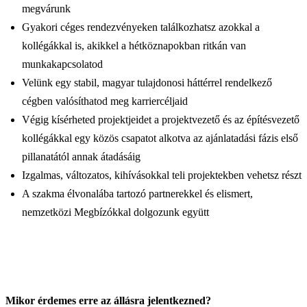
megvárunk
Gyakori céges rendezvényeken találkozhatsz azokkal a
kollégákkal is, akikkel a hétköznapokban ritkán van
munkakapcsolatod
Velünk egy stabil, magyar tulajdonosi háttérrel rendelkező
cégben valósíthatod meg karriercéljaid
Végig kísérheted projektjeidet a projektvezető és az építésvezető
kollégákkal egy közös csapatot alkotva az ajánlatadási fázis első
pillanatától annak átadásáig
Izgalmas, változatos, kihívásokkal teli projektekben vehetsz részt
A szakma élvonalába tartozó partnerekkel és elismert,
nemzetközi Megbízókkal dolgozunk együtt
Mikor érdemes erre az állásra jelentkezned?