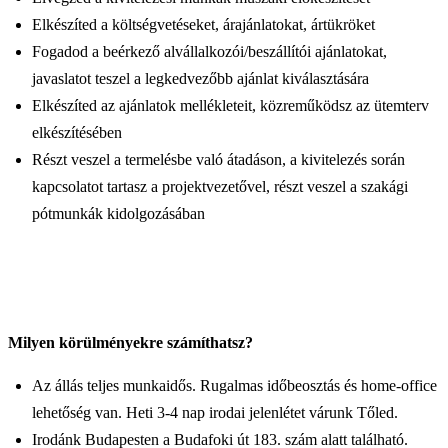
Elkészíted a költségvetéseket, árajánlatokat, ártükröket
Fogadod a beérkező alvállalkozói/beszállítói ajánlatokat,
javaslatot teszel a legkedvezőbb ajánlat kiválasztására
Elkészíted az ajánlatok mellékleteit, közreműködsz az ütemterv
elkészítésében
Részt veszel a termelésbe való átadáson, a kivitelezés során
kapcsolatot tartasz a projektvezetővel, részt veszel a szakági
pótmunkák kidolgozásában
Milyen körülményekre számíthatsz?
Az állás teljes munkaidős. Rugalmas időbeosztás és home-office
lehetőség van. Heti 3-4 nap irodai jelenlétet várunk Tőled.
Irodánk Budapesten a Budafoki út 183. szám alatt található.