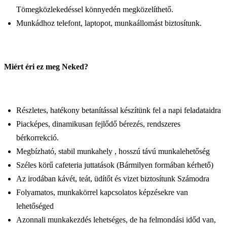
Tömegközlekedéssel könnyedén megközelíthető.
Munkádhoz telefont, laptopot, munkaállomást biztosítunk.
Miért éri ez meg Neked?
Részletes, hatékony betanítással készítünk fel a napi feladataidra
Piacképes, dinamikusan fejlődő bérezés, rendszeres
bérkorrekció.
Megbízható, stabil munkahely , hosszú távú munkalehetőség
Széles körű cafeteria juttatások (Bármilyen formában kérhető)
Az irodában kávét, teát, üdítőt és vizet biztosítunk Számodra
Folyamatos, munkakörrel kapcsolatos képzésekre van
lehetőséged
Azonnali munkakezdés lehetséges, de ha felmondási időd van,