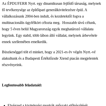
Az ÉPDUFERR Nyrt. egy dinamikusan fejlődő társaság, melynek
fő tevékenysége az építőipari generálkivitelezésre épül. A
vállalkozásunk 2004-ben indult, és kezdetektől fogva a
multinacionális ügyfélkört célozta meg.
Hosszabb távú célunk,
hogy 5 éven belül Magyarország egyik meghatározó vállalata
legyünk. Egy stabil, több lábon álló vállalat, melynek árbevétele
ennek szellemében emelkedik.
Büszkeséggel tölt el minket, hogy a 2021-es év végén Nyrt.-vé
alakultunk és a Budapesti Értéktőzsde Xtend piacán megjelentek
részvényeink.
Legfontosabb feladataid:
Elvégzed a kivitelezési munkák műszaki előkészítését