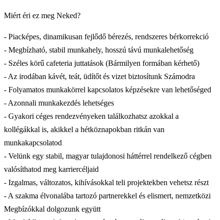
Miért éri ez meg Neked?
- Piacképes, dinamikusan fejlődő bérezés, rendszeres bérkorrekció
- Megbízható, stabil munkahely, hosszú távú munkalehetőség
- Széles körű cafeteria juttatások (Bármilyen formában kérhető)
- Az irodában kávét, teát, üdítőt és vizet biztosítunk Számodra
- Folyamatos munkakörrel kapcsolatos képzésekre van lehetőséged
- Azonnali munkakezdés lehetséges
- Gyakori céges rendezvényeken találkozhatsz azokkal a
kollégákkal is, akikkel a hétköznapokban ritkán van
munkakapcsolatod
- Velünk egy stabil, magyar tulajdonosi háttérrel rendelkező cégben
valósíthatod meg karriercéljaid
- Izgalmas, változatos, kihívásokkal teli projektekben vehetsz részt
- A szakma élvonalába tartozó partnerekkel és elismert, nemzetközi
Megbízókkal dolgozunk együtt