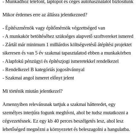
- Munkádhoz telefont, laptopot és céges autóhasználatot biztosítunk
Mikor érdemes erre az állásra jelentkezned?
- Építészmérnök vagy építőmérnök végzettséged van
- A munkakör betöltéséhez szükséges alapvető szoftvereket ismered
- Zártál már minimum 1 milliárdos költségvetésű átépítési projektet
sikeresen és van 5 év szakmai tapasztalatod ebben a munkakörben
- Alapfokú pénzügyi és építészjogi ismeretekkel rendelkezel
- Rendelkezel B kategóriás jogosítvánnyal
- Szakmai angol ismeret előnyt jelent
Mi történik miután jelentkezel?
Amennyiben relevánsnak tartjuk a szakmai hátteredet, egy
személyes interjúra fogunk meghívni, ahol be tudsz mutatkozni a
cégvezetésnek. Ez egy kb 40 perces beszélgetés lesz, ahol lesz
lehetőséged megnézni a környezetet és beleszagolni a hangulatba.