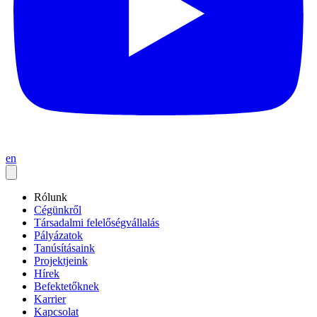
en
Rólunk
Cégünkről
Társadalmi felelőségvállalás
Pályázatok
Tanúsításaink
Projektjeink
Hírek
Befektetőknek
Karrier
Kapcsolat