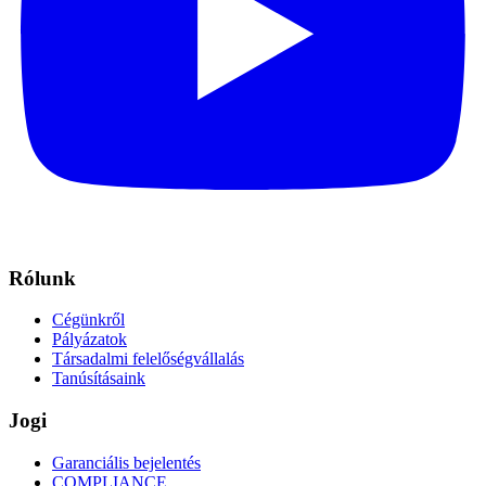
Rólunk
Cégünkről
Pályázatok
Társadalmi felelőségvállalás
Tanúsításaink
Jogi
Garanciális bejelentés
COMPLIANCE