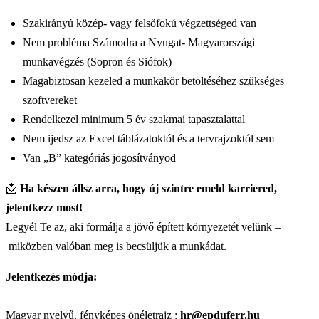
Szakirányú közép- vagy felsőfokú végzettséged van
Nem probléma Számodra a Nyugat- Magyarországi
munkavégzés (Sopron és Siófok)
Magabiztosan kezeled a munkakör betöltéséhez szükséges
szoftvereket
Rendelkezel minimum 5 év szakmai tapasztalattal
Nem ijedsz az Excel táblázatoktól és a tervrajzoktól sem
Van „B” kategóriás jogosítványod
📩
Ha készen állsz arra, hogy új szintre emeld karriered,
jelentkezz most!
Legyél Te az, aki formálja a jövő épített környezetét velünk –
miközben valóban meg is becsüljük a munkádat.
Jelentkezés módja:
Magyar nyelvű, fényképes önéletrajz :
hr@epduferr.hu