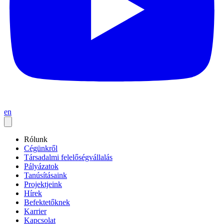
en
Rólunk
Cégünkről
Társadalmi felelőségvállalás
Pályázatok
Tanúsításaink
Projektjeink
Hírek
Befektetőknek
Karrier
Kapcsolat