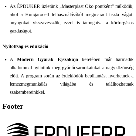
Az ÉPDUKER üzletünk „Masterplast Öko-pontként” működik,
ahol a Hungarocell felhasználásából megmaradt tiszta vágott
anyagokat visszavesszük, ezzel is támogatva a körforgásos
gazdaságot.
Nyitottság és edukáció
A
Modern Gyárak Éjszakája
keretében már harmadik
alkalommal nyitottuk meg gyártócsarnokainkat a nagyközönség
előtt. A program során az érdeklődők bepillantást nyerhetnek a
lemezmegmunkálás világába és találkozhatnak
szakembereinkkel.
Footer