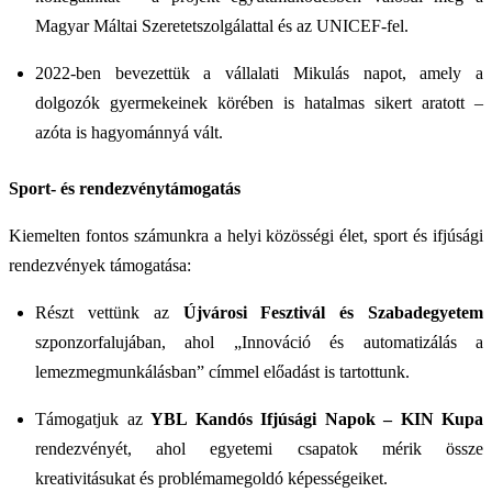
Magyar Máltai Szeretetszolgálattal és az UNICEF-fel.
2022-ben bevezettük a vállalati Mikulás napot, amely a
dolgozók gyermekeinek körében is hatalmas sikert aratott –
azóta is hagyománnyá vált.
Sport- és rendezvénytámogatás
Kiemelten fontos számunkra a helyi közösségi élet, sport és ifjúsági
rendezvények támogatása:
Részt vettünk az
Újvárosi Fesztivál és Szabadegyetem
szponzorfalujában, ahol „Innováció és automatizálás a
lemezmegmunkálásban” címmel előadást is tartottunk.
Támogatjuk az
YBL Kandós Ifjúsági Napok – KIN Kupa
rendezvényét, ahol egyetemi csapatok mérik össze
kreativitásukat és problémamegoldó képességeiket.