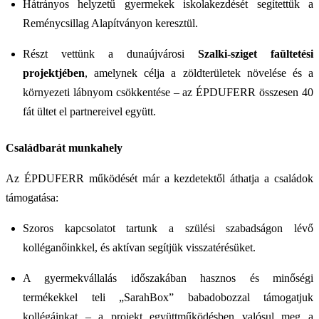
Hátrányos helyzetű gyermekek iskolakezdését segítettük a
Reménycsillag Alapítványon keresztül.
Részt vettünk a dunaújvárosi
Szalki-sziget faültetési
projektjében
, amelynek célja a zöldterületek növelése és a
környezeti lábnyom csökkentése – az ÉPDUFERR összesen 40
fát ültet el partnereivel együtt.
Családbarát munkahely
Az ÉPDUFERR működését már a kezdetektől áthatja a családok
támogatása:
Szoros kapcsolatot tartunk a szülési szabadságon lévő
kolléganőinkkel, és aktívan segítjük visszatérésüket.
A gyermekvállalás időszakában hasznos és minőségi
termékekkel teli „SarahBox” babadobozzal támogatjuk
kollégáinkat – a projekt együttműködésben valósul meg a