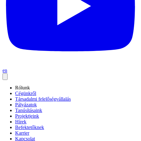
en
Rólunk
Cégünkről
Társadalmi felelőségvállalás
Pályázatok
Tanúsításaink
Projektjeink
Hírek
Befektetőknek
Karrier
Kapcsolat