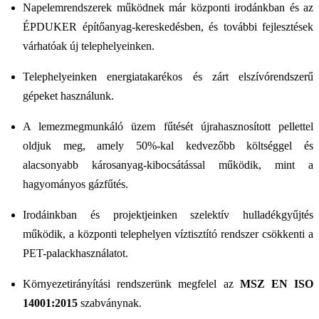
Napelemrendszerek működnek már központi irodánkban és az
ÉPDUKER építőanyag-kereskedésben, és további fejlesztések
várhatóak új telephelyeinken.
Telephelyeinken energiatakarékos és zárt elszívórendszerű
gépeket használunk.
A lemezmegmunkáló üzem fűtését újrahasznosított pellettel
oldjuk meg, amely 50%-kal kedvezőbb költséggel és
alacsonyabb károsanyag-kibocsátással működik, mint a
hagyományos gázfűtés.
Irodáinkban és projektjeinken szelektív hulladékgyűjtés
működik, a központi telephelyen víztisztító rendszer csökkenti a
PET-palackhasználatot.
Környezetirányítási rendszerünk megfelel az
MSZ EN ISO
14001:2015
szabványnak.