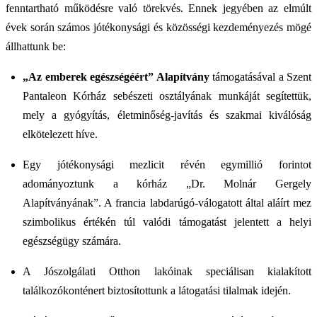
fenntartható működésre való törekvés. Ennek jegyében az elmúlt
évek során számos jótékonysági és közösségi kezdeményezés mögé
állhattunk be:
„Az emberek egészségéért” Alapítvány
támogatásával a Szent
Pantaleon Kórház sebészeti osztályának munkáját segítettük,
mely a gyógyítás, életminőség-javítás és szakmai kiválóság
elkötelezett híve.
Egy jótékonysági mezlicit révén egymillió forintot
adományoztunk a kórház „Dr. Molnár Gergely
Alapítványának”. A francia labdarúgó-válogatott által aláírt mez
szimbolikus értékén túl valódi támogatást jelentett a helyi
egészségügy számára.
A Jószolgálati Otthon lakóinak speciálisan kialakított
találkozókonténert biztosítottunk a látogatási tilalmak idején.