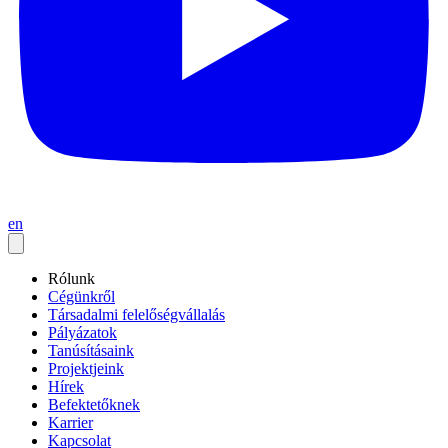
en
Rólunk
Cégünkről
Társadalmi felelőségvállalás
Pályázatok
Tanúsításaink
Projektjeink
Hírek
Befektetőknek
Karrier
Kapcsolat